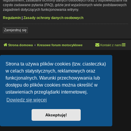
regulaminem, zasadami ochrony danych osobowych oraz z odpowiedziami na
często zadawane pytania (FAQ), gdzie jest wyjaśnionych wiele podstawowych
zagadnień dotyczących funkcjonowania witryny.
Regulamin
|
Zasady ochrony danych osobowych
Zarejestruj się
Strona domowa
Kresowe forum motocyklowe
Kontakt z nami
Lucid Lime style created by
Melvin García
Co-Author:
MannixMD
Strona ta używa plików cookies (tzw. ciasteczka)
Style Version: 1.1.9
Technologię dostarcza
phpBB
® Forum Software © phpBB Limited
w celach statystycznych, reklamowych oraz
Polski pakiet językowy dostarcza
phpBB.pl
funkcjonalnych. Warunki przechowywania lub
Zasady ochrony danych osobowych
|
Regulamin
dostępu do plików cookies można określić w
ustawieniach przeglądarki internetowej.
Dowiedz się więcej
Akceptuję!