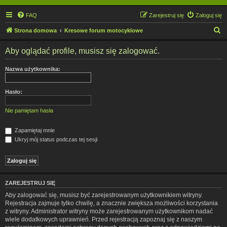
FAQ
Zarejestruj się
Zaloguj się
S
Strona domowa
Kresowe forum motocyklowe
z
Aby oglądać profile, musisz się zalogować.
u
k
Nazwa użytkownika:
a
j
Hasło:
Nie pamiętam hasła
Zapamiętaj mnie
Ukryj mój status podczas tej sesji
ZAREJESTRUJ SIĘ
Aby zalogować się, musisz być zarejestrowanym użytkownikiem witryny.
Rejestracja zajmuje tylko chwilę, a znacznie zwiększa możliwości korzystania
z witryny. Administrator witryny może zarejestrowanym użytkownikom nadać
wiele dodatkowych uprawnień. Przed rejestracją zapoznaj się z naszym