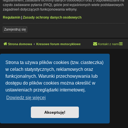
regulaminem, zasadami ochrony danych osobowych oraz z odpowiedziami na
często zadawane pytania (FAQ), gdzie jest wyjaśnionych wiele podstawowych
zagadnień dotyczących funkcjonowania witryny.
Regulamin
|
Zasady ochrony danych osobowych
Zarejestruj się
Strona domowa
Kresowe forum motocyklowe
Kontakt z nami
Lucid Lime style created by
Melvin García
Co-Author:
MannixMD
Strona ta używa plików cookies (tzw. ciasteczka)
Style Version: 1.1.9
Technologię dostarcza
phpBB
® Forum Software © phpBB Limited
w celach statystycznych, reklamowych oraz
Polski pakiet językowy dostarcza
phpBB.pl
funkcjonalnych. Warunki przechowywania lub
Zasady ochrony danych osobowych
|
Regulamin
dostępu do plików cookies można określić w
ustawieniach przeglądarki internetowej.
Dowiedz się więcej
Akceptuję!