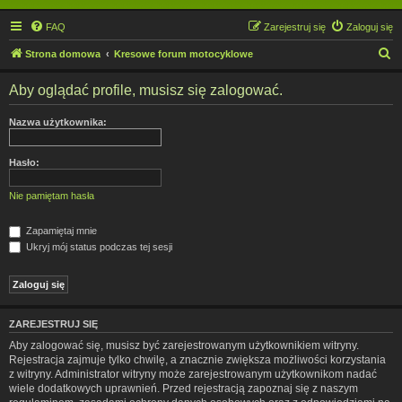
FAQ
Zarejestruj się
Zaloguj się
S
Strona domowa
Kresowe forum motocyklowe
z
Aby oglądać profile, musisz się zalogować.
u
k
Nazwa użytkownika:
a
j
Hasło:
Nie pamiętam hasła
Zapamiętaj mnie
Ukryj mój status podczas tej sesji
ZAREJESTRUJ SIĘ
Aby zalogować się, musisz być zarejestrowanym użytkownikiem witryny.
Rejestracja zajmuje tylko chwilę, a znacznie zwiększa możliwości korzystania
z witryny. Administrator witryny może zarejestrowanym użytkownikom nadać
wiele dodatkowych uprawnień. Przed rejestracją zapoznaj się z naszym