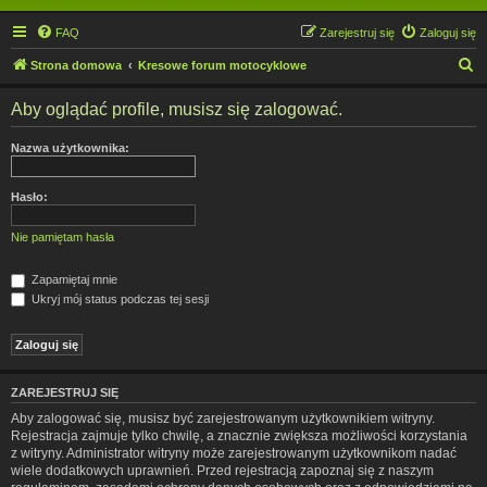
FAQ
Zarejestruj się
Zaloguj się
S
Strona domowa
Kresowe forum motocyklowe
z
Aby oglądać profile, musisz się zalogować.
u
k
Nazwa użytkownika:
a
j
Hasło:
Nie pamiętam hasła
Zapamiętaj mnie
Ukryj mój status podczas tej sesji
ZAREJESTRUJ SIĘ
Aby zalogować się, musisz być zarejestrowanym użytkownikiem witryny.
Rejestracja zajmuje tylko chwilę, a znacznie zwiększa możliwości korzystania
z witryny. Administrator witryny może zarejestrowanym użytkownikom nadać
wiele dodatkowych uprawnień. Przed rejestracją zapoznaj się z naszym