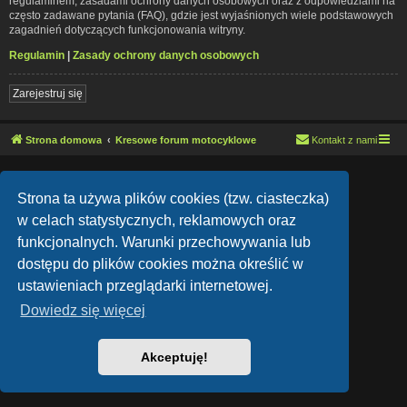
regulaminem, zasadami ochrony danych osobowych oraz z odpowiedziami na
często zadawane pytania (FAQ), gdzie jest wyjaśnionych wiele podstawowych
zagadnień dotyczących funkcjonowania witryny.
Regulamin
|
Zasady ochrony danych osobowych
Zarejestruj się
Strona domowa
Kresowe forum motocyklowe
Kontakt z nami
Lucid Lime style created by
Melvin García
Co-Author:
MannixMD
Strona ta używa plików cookies (tzw. ciasteczka)
Style Version: 1.1.9
Technologię dostarcza
phpBB
® Forum Software © phpBB Limited
w celach statystycznych, reklamowych oraz
Polski pakiet językowy dostarcza
phpBB.pl
funkcjonalnych. Warunki przechowywania lub
Zasady ochrony danych osobowych
|
Regulamin
dostępu do plików cookies można określić w
ustawieniach przeglądarki internetowej.
Dowiedz się więcej
Akceptuję!