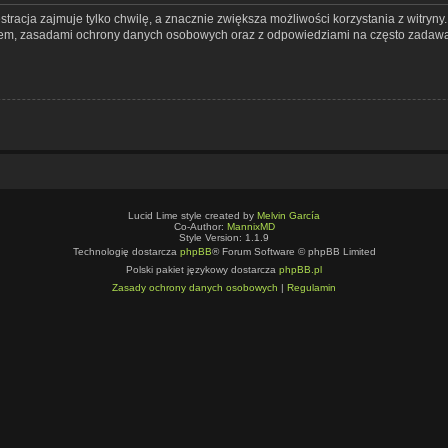
tracja zajmuje tylko chwilę, a znacznie zwiększa możliwości korzystania z witryn
nem, zasadami ochrony danych osobowych oraz z odpowiedziami na często zadawa
Lucid Lime style created by
Melvin García
Co-Author:
MannixMD
Style Version: 1.1.9
Technologię dostarcza
phpBB
® Forum Software © phpBB Limited
Polski pakiet językowy dostarcza
phpBB.pl
Zasady ochrony danych osobowych
|
Regulamin