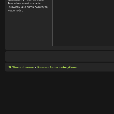
Twój adres e-mail zostanie
ustawiony jako adres zwrotny tej
wiadomości.
Strona domowa
Kresowe forum motocyklowe