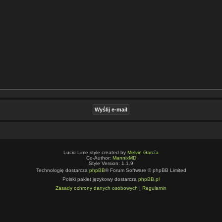
Lucid Lime style created by
Melvin García
Co-Author:
MannixMD
Style Version: 1.1.9
Technologię dostarcza
phpBB
® Forum Software © phpBB Limited
Polski pakiet językowy dostarcza
phpBB.pl
Zasady ochrony danych osobowych
|
Regulamin