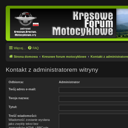
Więcej…
FAQ
Strona domowa
Kresowe forum motocyklowe
Kontakt z administrator
Kontakt z administratorem witryny
Odbiorca:
Administrator
Twój adres e-mail:
Twoja nazwa:
Tytuł:
Treść wiadomości:
Wiadomość zostanie wysłana
jako zwykły tekst bez
znaczników HTML i BBCode.