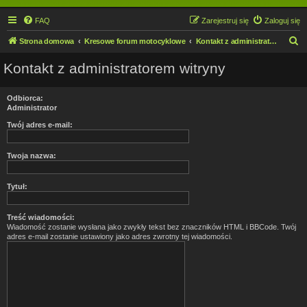
FAQ
Zarejestruj się
Zaloguj się
S
Strona domowa
Kresowe forum motocyklowe
Kontakt z administratorem witryny
z
Kontakt z administratorem witryny
u
k
Odbiorca:
a
Administrator
j
Twój adres e-mail:
Twoja nazwa:
Tytuł:
Treść wiadomości:
Wiadomość zostanie wysłana jako zwykły tekst bez znaczników HTML i BBCode. Twój
adres e-mail zostanie ustawiony jako adres zwrotny tej wiadomości.