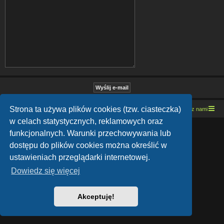
Strona ta używa plików cookies (tzw. ciasteczka)
Strona domowa
Kresowe forum motocyklowe
Kontakt z nami
w celach statystycznych, reklamowych oraz
Lucid Lime style created by
Melvin García
funkcjonalnych. Warunki przechowywania lub
Co-Author:
MannixMD
Style Version: 1.1.9
dostępu do plików cookies można określić w
Technologię dostarcza
phpBB
® Forum Software © phpBB Limited
ustawieniach przeglądarki internetowej.
Polski pakiet językowy dostarcza
phpBB.pl
Zasady ochrony danych osobowych
|
Regulamin
Dowiedz się więcej
Akceptuję!