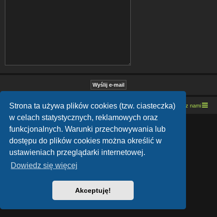
Strona ta używa plików cookies (tzw. ciasteczka)
Strona domowa
Kresowe forum motocyklowe
Kontakt z nami
w celach statystycznych, reklamowych oraz
Lucid Lime style created by
Melvin García
funkcjonalnych. Warunki przechowywania lub
Co-Author:
MannixMD
Style Version: 1.1.9
dostępu do plików cookies można określić w
Technologię dostarcza
phpBB
® Forum Software © phpBB Limited
ustawieniach przeglądarki internetowej.
Polski pakiet językowy dostarcza
phpBB.pl
Zasady ochrony danych osobowych
|
Regulamin
Dowiedz się więcej
Akceptuję!