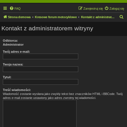
FAQ
Zarejestruj się
Zaloguj się
S
Strona domowa
Kresowe forum motocyklowe
Kontakt z administratorem witryny
z
Kontakt z administratorem witryny
u
k
Odbiorca:
a
Administrator
j
Twój adres e-mail:
Twoja nazwa:
Tytuł:
Treść wiadomości:
Wiadomość zostanie wysłana jako zwykły tekst bez znaczników HTML i BBCode. Twój
adres e-mail zostanie ustawiony jako adres zwrotny tej wiadomości.