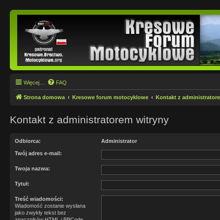
Więcej…
FAQ
Strona domowa
Kresowe forum motocyklowe
Kontakt z administrator
Kontakt z administratorem witryny
Odbiorca:
Administrator
Twój adres e-mail:
Twoja nazwa:
Tytuł:
Treść wiadomości:
Wiadomość zostanie wysłana
jako zwykły tekst bez
znaczników HTML i BBCode.