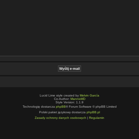
Lucid Lime style created by
Melvin García
Co-Author:
MannixMD
Style Version: 1.1.9
Technologię dostarcza
phpBB
® Forum Software © phpBB Limited
Polski pakiet językowy dostarcza
phpBB.pl
Zasady ochrony danych osobowych
|
Regulamin