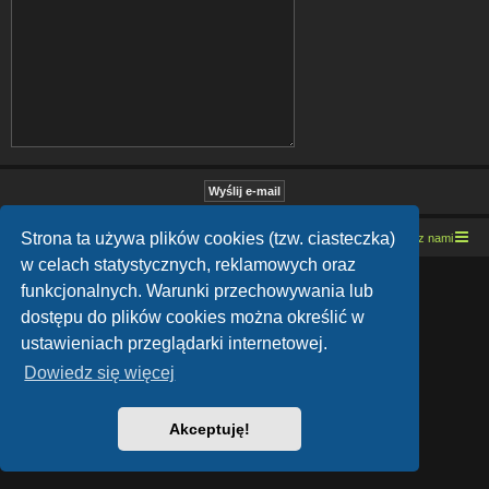
Strona ta używa plików cookies (tzw. ciasteczka)
Strona domowa
Kresowe forum motocyklowe
Kontakt z nami
w celach statystycznych, reklamowych oraz
Lucid Lime style created by
Melvin García
funkcjonalnych. Warunki przechowywania lub
Co-Author:
MannixMD
Style Version: 1.1.9
dostępu do plików cookies można określić w
Technologię dostarcza
phpBB
® Forum Software © phpBB Limited
ustawieniach przeglądarki internetowej.
Polski pakiet językowy dostarcza
phpBB.pl
Zasady ochrony danych osobowych
|
Regulamin
Dowiedz się więcej
Akceptuję!