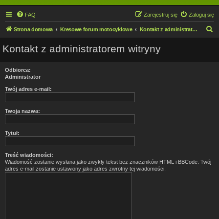
FAQ
Zarejestruj się
Zaloguj się
S
Strona domowa
Kresowe forum motocyklowe
Kontakt z administratorem witryny
z
Kontakt z administratorem witryny
u
k
Odbiorca:
a
Administrator
j
Twój adres e-mail:
Twoja nazwa:
Tytuł:
Treść wiadomości:
Wiadomość zostanie wysłana jako zwykły tekst bez znaczników HTML i BBCode. Twój
adres e-mail zostanie ustawiony jako adres zwrotny tej wiadomości.