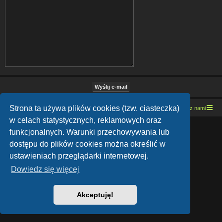
Strona ta używa plików cookies (tzw. ciasteczka)
Strona domowa
Kresowe forum motocyklowe
Kontakt z nami
w celach statystycznych, reklamowych oraz
Lucid Lime style created by
Melvin García
funkcjonalnych. Warunki przechowywania lub
Co-Author:
MannixMD
Style Version: 1.1.9
dostępu do plików cookies można określić w
Technologię dostarcza
phpBB
® Forum Software © phpBB Limited
ustawieniach przeglądarki internetowej.
Polski pakiet językowy dostarcza
phpBB.pl
Zasady ochrony danych osobowych
|
Regulamin
Dowiedz się więcej
Akceptuję!