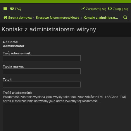
FAQ
Zarejestruj się
Zaloguj się
S
Strona domowa
Kresowe forum motocyklowe
Kontakt z administratorem witryny
z
Kontakt z administratorem witryny
u
k
Odbiorca:
a
Administrator
j
Twój adres e-mail:
Twoja nazwa:
Tytuł:
Treść wiadomości:
Wiadomość zostanie wysłana jako zwykły tekst bez znaczników HTML i BBCode. Twój
adres e-mail zostanie ustawiony jako adres zwrotny tej wiadomości.