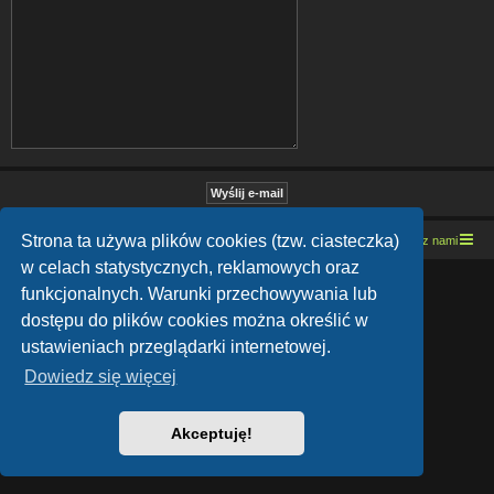
Strona ta używa plików cookies (tzw. ciasteczka)
Strona domowa
Kresowe forum motocyklowe
Kontakt z nami
w celach statystycznych, reklamowych oraz
Lucid Lime style created by
Melvin García
funkcjonalnych. Warunki przechowywania lub
Co-Author:
MannixMD
Style Version: 1.1.9
dostępu do plików cookies można określić w
Technologię dostarcza
phpBB
® Forum Software © phpBB Limited
ustawieniach przeglądarki internetowej.
Polski pakiet językowy dostarcza
phpBB.pl
Zasady ochrony danych osobowych
|
Regulamin
Dowiedz się więcej
Akceptuję!