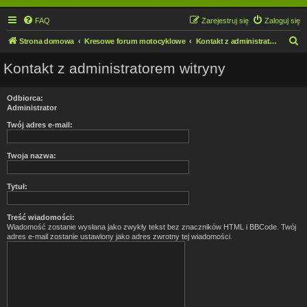
FAQ
Zarejestruj się
Zaloguj się
S
Strona domowa
Kresowe forum motocyklowe
Kontakt z administratorem witryny
z
Kontakt z administratorem witryny
u
k
Odbiorca:
a
Administrator
j
Twój adres e-mail:
Twoja nazwa:
Tytuł:
Treść wiadomości:
Wiadomość zostanie wysłana jako zwykły tekst bez znaczników HTML i BBCode. Twój
adres e-mail zostanie ustawiony jako adres zwrotny tej wiadomości.