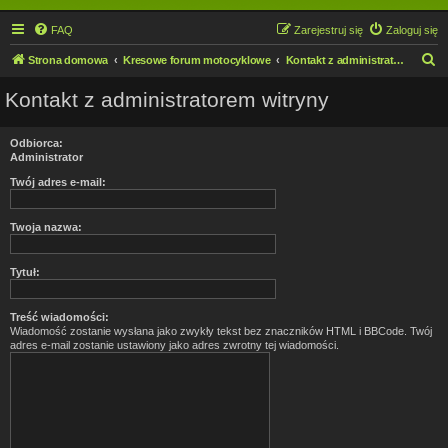
FAQ
Zarejestruj się
Zaloguj się
S
Strona domowa
Kresowe forum motocyklowe
Kontakt z administratorem witryny
z
Kontakt z administratorem witryny
u
k
Odbiorca:
a
Administrator
j
Twój adres e-mail:
Twoja nazwa:
Tytuł:
Treść wiadomości:
Wiadomość zostanie wysłana jako zwykły tekst bez znaczników HTML i BBCode. Twój
adres e-mail zostanie ustawiony jako adres zwrotny tej wiadomości.