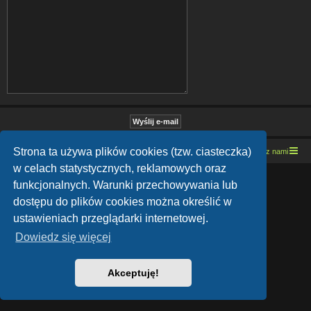
Strona ta używa plików cookies (tzw. ciasteczka)
Strona domowa
Kresowe forum motocyklowe
Kontakt z nami
w celach statystycznych, reklamowych oraz
Lucid Lime style created by
Melvin García
funkcjonalnych. Warunki przechowywania lub
Co-Author:
MannixMD
Style Version: 1.1.9
dostępu do plików cookies można określić w
Technologię dostarcza
phpBB
® Forum Software © phpBB Limited
ustawieniach przeglądarki internetowej.
Polski pakiet językowy dostarcza
phpBB.pl
Zasady ochrony danych osobowych
|
Regulamin
Dowiedz się więcej
Akceptuję!