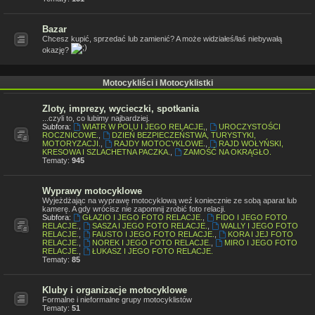
Bazar
Chcesz kupić, sprzedać lub zamienić? A może widziałeś/łaś niebywałą
okazję?
Motocykliści i Motocyklistki
Zloty, imprezy, wycieczki, spotkania
...czyli to, co lubimy najbardziej.
Subfora:
WIATR W POLU I JEGO RELACJE,
,
UROCZYSTOŚCI
ROCZNICOWE.
,
DZIEŃ BEZPIECZEŃSTWA, TURYSTYKI,
MOTORYZACJI.
,
RAJDY MOTOCYKLOWE.
,
RAJD WOŁYŃSKI,
KRESOWA I SZLACHETNA PACZKA.
,
ZAMOŚĆ NA OKRĄGŁO.
Tematy:
945
Wyprawy motocyklowe
Wyjeżdżając na wyprawę motocyklową weź koniecznie ze sobą aparat lub
kamerę. A gdy wrócisz nie zapomnij zrobić foto relacji.
Subfora:
GŁAZIO I JEGO FOTO RELACJE.
,
FIDO I JEGO FOTO
RELACJE.
,
SASZA I JEGO FOTO RELACJE.
,
WALLY I JEGO FOTO
RELACJE.
,
FAUSTO I JEGO FOTO RELACJE.
,
KORA I JEJ FOTO
RELACJE.
,
NOREK I JEGO FOTO RELACJE.
,
MIRO I JEGO FOTO
RELACJE.
,
ŁUKASZ I JEGO FOTO RELACJE.
Tematy:
85
Kluby i organizacje motocyklowe
Formalne i nieformalne grupy motocyklistów
Tematy:
51