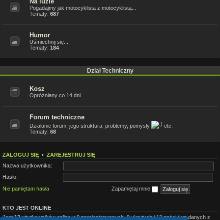
Na luzie
Pogadajmy jak motocyklista z motocyklistą...
Tematy:
687
Humor
Uśmiechnij się...
Tematy:
184
Dział Techniczny
Kosz
Opróżniany co 14 dni
Forum techniczne
Działanie forum, jego struktura, problemy, pomysły
etc.
Tematy:
68
ZALOGUJ SIĘ
•
ZAREJESTRUJ SIĘ
Nazwa użytkownika:
Hasło:
Nie pamiętam hasła
Zapamiętaj mnie
KTO JEST ONLINE
Jest
12
użytkowników online :: 0 zarejestrowanych, 0 ukrytych i 12 gości (wg danych z