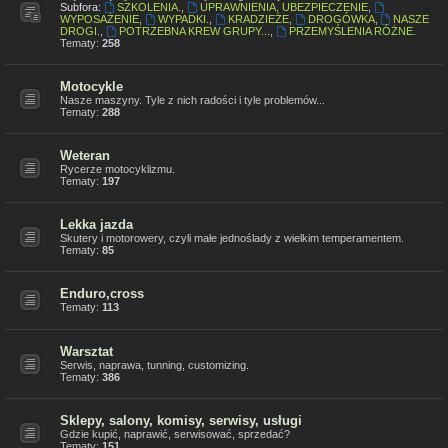
Subfora:
SZKOLENIA.
,
UPRAWNIENIA, UBEZPIECZENIE
,
WYPOSAŻENIE
,
WYPADKI.
,
KRADZIEŻE
,
DROGÓWKA
,
NASZE
DROGI.
,
POTRZEBNA KREW GRUPY...
,
PRZEMYŚLENIA RÓŻNE.
Tematy:
258
Motocykle
Nasze maszyny. Tyle z nich radości i tyle problemów...
Tematy:
288
Weteran
Rycerze motocyklizmu.
Tematy:
197
Lekka jazda
Skutery i motorowery, czyli małe jednoślady z wielkim temperamentem.
Tematy:
85
Enduro,cross
Tematy:
113
Warsztat
Serwis, naprawa, tunning, customizing.
Tematy:
386
Sklepy, salony, komisy, serwisy, usługi
Gdzie kupić, naprawić, serwisować, sprzedać?
Tematy:
151