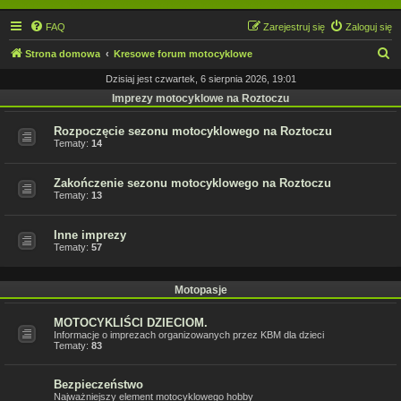
FAQ
Zarejestruj się
Zaloguj się
S
Strona domowa
Kresowe forum motocyklowe
z
Dzisiaj jest czwartek, 6 sierpnia 2026, 19:01
u
Imprezy motocyklowe na Roztoczu
k
Rozpoczęcie sezonu motocyklowego na Roztoczu
a
Tematy:
14
j
Zakończenie sezonu motocyklowego na Roztoczu
Tematy:
13
Inne imprezy
Tematy:
57
Motopasje
MOTOCYKLIŚCI DZIECIOM.
Informacje o imprezach organizowanych przez KBM dla dzieci
Tematy:
83
Bezpieczeństwo
Najważniejszy element motocyklowego hobby