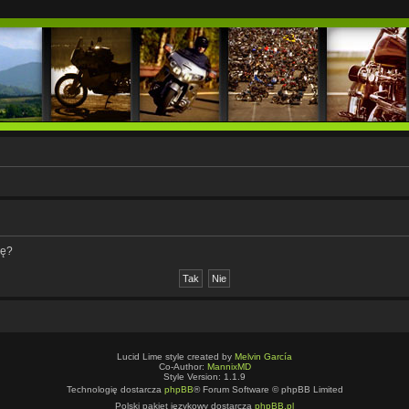
nę?
Lucid Lime style created by
Melvin García
Co-Author:
MannixMD
Style Version: 1.1.9
Technologię dostarcza
phpBB
® Forum Software © phpBB Limited
Polski pakiet językowy dostarcza
phpBB.pl