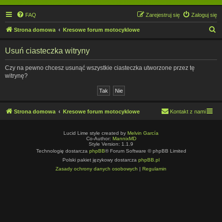
FAQ
Zarejestruj się
Zaloguj się
S
Strona domowa
Kresowe forum motocyklowe
z
Usuń ciasteczka witryny
u
k
Czy na pewno chcesz usunąć wszystkie ciasteczka utworzone przez tę
witrynę?
a
j
Strona domowa
Kresowe forum motocyklowe
Kontakt z nami
Lucid Lime style created by
Melvin García
Co-Author:
MannixMD
Style Version: 1.1.9
Technologię dostarcza
phpBB
® Forum Software © phpBB Limited
Polski pakiet językowy dostarcza
phpBB.pl
Zasady ochrony danych osobowych
|
Regulamin