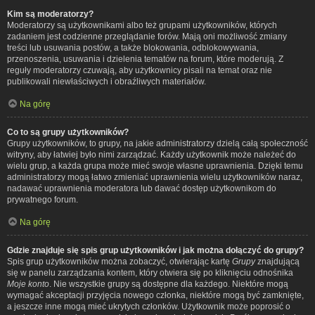
Kim są moderatorzy?
Moderatorzy są użytkownikami albo też grupami użytkowników, których
zadaniem jest codzienne przeglądanie forów. Mają oni możliwość zmiany
treści lub usuwania postów, a także blokowania, odblokowywania,
przenoszenia, usuwania i dzielenia tematów na forum, które moderują. Z
reguły moderatorzy czuwają, aby użytkownicy pisali na temat oraz nie
publikowali niewłaściwych i obraźliwych materiałów.
Na górę
Co to są grupy użytkowników?
Grupy użytkowników, to grupy, na jakie administratorzy dzielą całą społeczność
witryny, aby łatwiej było nimi zarządzać. Każdy użytkownik może należeć do
wielu grup, a każda grupa może mieć swoje własne uprawnienia. Dzięki temu
administratorzy mogą łatwo zmieniać uprawnienia wielu użytkowników naraz,
nadawać uprawnienia moderatora lub dawać dostęp użytkownikom do
prywatnego forum.
Na górę
Gdzie znajduje się spis grup użytkowników i jak można dołączyć do grupy?
Spis grup użytkowników można zobaczyć, otwierając kartę
Grupy
znajdującą
się w panelu zarządzania kontem, który otwiera się po kliknięciu odnośnika
Moje konto
. Nie wszystkie grupy są dostępne dla każdego. Niektóre mogą
wymagać akceptacji przyjęcia nowego członka, niektóre mogą być zamknięte,
a jeszcze inne mogą mieć ukrytych członków. Użytkownik może poprosić o