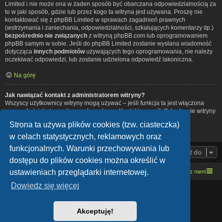
Limited i nie może ona w żaden sposób być obarczana odpowiedzialnością za
to w jaki sposób, gdzie lub przez kogo ta witryna jest używana. Proszę nie
kontaktować się z phpBB Limited w sprawach zagadnień prawnych
(wstrzymania i zaniechania, odpowiedzialności, szkalujących komentarzy itp.)
bezpośrednio nie związanych
z witryną phpBB.com lub oprogramowaniem
phpBB samym w sobie. Jeśli do phpBB Limited zostanie wysłana wiadomość
dotycząca
innych podmiotów
używających tego oprogramowania, nie należy
oczekiwać odpowiedzi, lub zostanie udzielona odpowiedź lakoniczna.
Na górę
Jak nawiązać kontakt z administratorem witryny?
Wszyscy użytkownicy witryny mogą używać – jeśli funkcja ta jest włączona
przez administratora witryny – formularza „Kontakt z nami”. Członkowie witryny
mogą także używać odnośnika „Zespół administracyjny”.
Strona ta używa plików cookies (tzw. ciasteczka)
Na górę
w celach statystycznych, reklamowych oraz
funkcjonalnych. Warunki przechowywania lub
Przejdź do
dostępu do plików cookies można określić w
ustawieniach przeglądarki internetowej.
Strona domowa
Kresowe forum motocyklowe
Kontakt z nami
Dowiedz się więcej
Lucid Lime style created by
Melvin García
Co-Author:
MannixMD
Style Version: 1.1.9
Akceptuję!
Technologię dostarcza
phpBB
® Forum Software © phpBB Limited
Polski pakiet językowy dostarcza
phpBB.pl