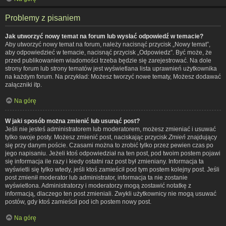
Problemy z pisaniem
Jak utworzyć nowy temat na forum lub wysłać odpowiedź w temacie?
Aby utworzyć nowy temat na forum, należy nacisnąć przycisk „Nowy temat”,
aby odpowiedzieć w temacie, nacisnąć przycisk „Odpowiedz”. Być może, że
przed publikowaniem wiadomości trzeba będzie się zarejestrować. Na dole
strony forum lub strony tematów jest wyświetlana lista uprawnień użytkownika
na każdym forum. Na przykład: Możesz tworzyć nowe tematy, Możesz dodawać
załączniki itp.
Na górę
W jaki sposób można zmienić lub usunąć post?
Jeśli nie jesteś administratorem lub moderatorem, możesz zmieniać i usuwać
tylko swoje posty. Możesz zmienić post, naciskając przycisk
Zmień
znajdujący
się przy danym poście. Czasami można to zrobić tylko przez pewien czas po
jego napisaniu. Jeżeli ktoś odpowiedział na ten post, pod twoim postem pojawi
się informacja ile razy i kiedy ostatni raz post był zmieniany. Informacja ta
wyświetli się tylko wtedy, jeśli ktoś zamieścił pod tym postem kolejny post. Jeśli
post zmienił moderator lub administrator, informacja ta nie zostanie
wyświetlona. Administratorzy i moderatorzy mogą zostawić notatkę z
informacją, dlaczego ten post zmieniali. Zwykli użytkownicy nie mogą usuwać
postów, gdy ktoś zamieścił pod ich postem nowy post.
Na górę