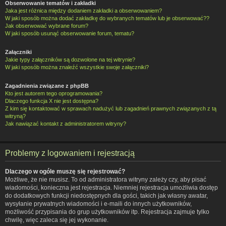
Obserwowanie tematów i zakładki
Jaka jest różnica między dodaniem zakładki a obserwowaniem?
W jaki sposób można dodać zakładkę do wybranych tematów lub je obserwować??
Jak obserwować wybrane forum?
W jaki sposób usunąć obserwowanie forum, tematu?
Załączniki
Jakie typy załączników są dozwolone na tej witrynie?
W jaki sposób można znaleźć wszystkie swoje załączniki?
Zagadnienia związane z phpBB
Kto jest autorem tego oprogramowania?
Dlaczego funkcja X nie jest dostępna?
Z kim się kontaktować w sprawach nadużyć lub zagadnień prawnych związanych z tą
witryną?
Jak nawiązać kontakt z administratorem witryny?
Problemy z logowaniem i rejestracją
Dlaczego w ogóle muszę się rejestrować?
Możliwe, że nie musisz. To od administratora witryny zależy czy, aby pisać
wiadomości, konieczna jest rejestracja. Niemniej rejestracja umożliwia dostęp
do dodatkowych funkcji niedostępnych dla gości, takich jak własny awatar,
wysyłanie prywatnych wiadomości i e-maili do innych użytkowników,
możliwość przypisania do grup użytkowników itp. Rejestracja zajmuje tylko
chwilę, więc zaleca się jej wykonanie.