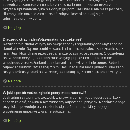
zezwolić na zamieszczanie załączników na forum, na którym piszesz lub
przyznał uprawnienia tylko niektórym grupom. Jeśli nadal nie masz jasności,
dlaczego nie możesz zamieszczać załączników, skontaktuj się z
administratorem witryny.
Na górę
Dlaczego otrzymałem/otrzymałam ostrzeżenie?
Każdy administrator witryny ma swoje zasady i regulaminy obowiązujące na
danej witrynie. Są one opublikowane i administrator zaleca zapoznanie się z
nimi. Jeśli ktoś ich nie przestrzegał, może otrzymać ostrzeżenie. O udzieleniu
ostrzeżenia decyduje administrator witryny. phpBB Limited nie ma nic
wspólnego z ostrzeżeniami udzielanymi na tej witrynie i nie ponosi żadnej
odpowiedzialności związanej z nimi. Jeśli nadal nie masz jasności, dlaczego
otrzymałeś/otrzymałaś ostrzeżenie, skontaktuj się z administratorem witryny.
Na górę
W jaki sposób można zgłosić posty moderatorowi?
Jeśli administrator na to zezwolił, w prawym górnym rogu treści posta, który
chcesz zgłosić, powinien być widoczny odpowiedni przycisk. Naciśnięcie tego
przycisku spowoduje przeniesienie cię do formularza, który po jego
wypełnieniu umożliwi wysłanie zgłoszenia.
Na górę