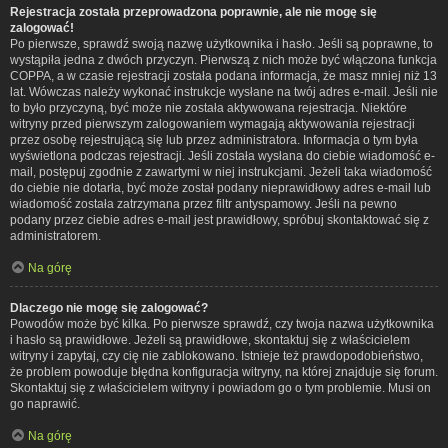
Rejestracja została przeprowadzona poprawnie, ale nie mogę się
zalogować!
Po pierwsze, sprawdź swoją nazwę użytkownika i hasło. Jeśli są poprawne, to
wystąpiła jedna z dwóch przyczyn. Pierwszą z nich może być włączona funkcja
COPPA, a w czasie rejestracji została podana informacja, że masz mniej niż 13
lat. Wówczas należy wykonać instrukcje wysłane na twój adres e-mail. Jeśli nie
to było przyczyną, być może nie została aktywowana rejestracja. Niektóre
witryny przed pierwszym zalogowaniem wymagają aktywowania rejestracji
przez osobę rejestrującą się lub przez administratora. Informacja o tym była
wyświetlona podczas rejestracji. Jeśli została wysłana do ciebie wiadomość e-
mail, postępuj zgodnie z zawartymi w niej instrukcjami. Jeżeli taka wiadomość
do ciebie nie dotarła, być może został podany nieprawidłowy adres e-mail lub
wiadomość została zatrzymana przez filtr antyspamowy. Jeśli na pewno
podany przez ciebie adres e-mail jest prawidłowy, spróbuj skontaktować się z
administratorem.
Na górę
Dlaczego nie mogę się zalogować?
Powodów może być kilka. Po pierwsze sprawdź, czy twoja nazwa użytkownika
i hasło są prawidłowe. Jeżeli są prawidłowe, skontaktuj się z właścicielem
witryny i zapytaj, czy cię nie zablokowano. Istnieje też prawdopodobieństwo,
że problem powoduje błędna konfiguracja witryny, na której znajduje się forum.
Skontaktuj się z właścicielem witryny i powiadom go o tym problemie. Musi on
go naprawić.
Na górę