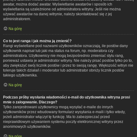
awatar, można dodać awatar. Wyświetlanie awatarów i sposób ich
wyświetlania są uzależnione od administratora witryny. Jeśli nie można
używać awatarów na danej witrynie, należy skontaktować się z jej
administratorem.
Na górę
Co to jest ranga i jak można ją zmienić?
Rangi wyświetlane pod nazwami użytkowników oznaczają, ile postów dany
użytkownik napisał lub jaki ma status na forum, np. moderatora czy
administratora. Użytkownicy nie mogą bezpośrednio zmieniać stylu rang,
ponieważ ustawia je administrator witryny. Nie należy pisać postów tylko po to,
aby zwiększyć swój licznik postów i przez to swoją rangę. Większość witryn nie
toleruje takich działań i moderator lub administrator obniży licznik postów
takiego użytkownika.
Na górę
Podczas próby wysłania wiadomości e-mail do użytkownika witryna prosi
mnie o zalogowanie. Dlaczego?
Tylko zarejestrowani użytkownicy mogą wysyłać e-maile do innych
użytkowników przez wbudowany formularz wysyłania e-maili i tylko wtedy,
jeżeli administrator włączył tę funkcję. Ma to zabezpieczać przed
nieprawidłowym używaniem systemu poczty elektronicznej witryny przez
anonimowych użytkowników.
Na górę