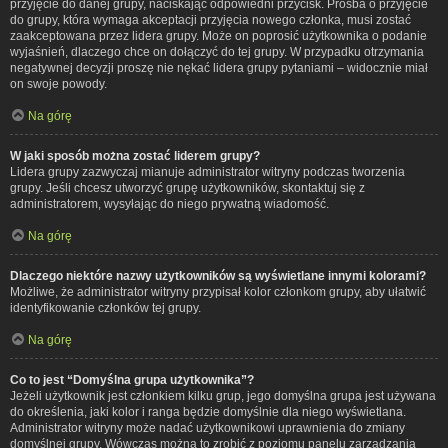
przyjęcie do danej grupy, naciskając odpowiedni przycisk. Prośba o przyjęcie
do grupy, która wymaga akceptacji przyjęcia nowego członka, musi zostać
zaakceptowana przez lidera grupy. Może on poprosić użytkownika o podanie
wyjaśnień, dlaczego chce on dołączyć do tej grupy. W przypadku otrzymania
negatywnej decyzji proszę nie nękać lidera grupy pytaniami – widocznie miał
on swoje powody.
Na górę
W jaki sposób można zostać liderem grupy?
Lidera grupy zazwyczaj mianuje administrator witryny podczas tworzenia
grupy. Jeśli chcesz utworzyć grupę użytkowników, skontaktuj się z
administratorem, wysyłając do niego prywatną wiadomość.
Na górę
Dlaczego niektóre nazwy użytkowników są wyświetlane innymi kolorami?
Możliwe, że administrator witryny przypisał kolor członkom grupy, aby ułatwić
identyfikowanie członków tej grupy.
Na górę
Co to jest “Domyślna grupa użytkownika”?
Jeżeli użytkownik jest członkiem kilku grup, jego domyślna grupa jest używana
do określenia, jaki kolor i ranga będzie domyślnie dla niego wyświetlana.
Administrator witryny może nadać użytkownikowi uprawnienia do zmiany
domyślnej grupy. Wówczas można to zrobić z poziomu panelu zarządzania