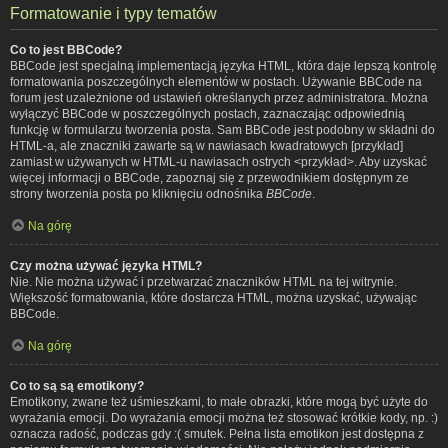
Formatowanie i typy tematów
Co to jest BBCode?
BBCode jest specjalną implementacją języka HTML, która daje lepszą kontrolę
formatowania poszczególnych elementów w postach. Używanie BBCode na
forum jest uzależnione od ustawień określanych przez administratora. Można
wyłączyć BBCode w poszczególnych postach, zaznaczając odpowiednią
funkcję w formularzu tworzenia posta. Sam BBCode jest podobny w składni do
HTML-a, ale znaczniki zawarte są w nawiasach kwadratowych [przykład]
zamiast w używanych w HTML-u nawiasach ostrych <przykład>. Aby uzyskać
więcej informacji o BBCode, zapoznaj się z przewodnikiem dostępnym ze
strony tworzenia posta po kliknięciu odnośnika
BBCode
.
Na górę
Czy można używać języka HTML?
Nie. Nie można używać i przetwarzać znaczników HTML na tej witrynie.
Większość formatowania, które dostarcza HTML, można uzyskać, używając
BBCode.
Na górę
Co to są są emotikony?
Emotikony, zwane też uśmieszkami, to małe obrazki, które mogą być użyte do
wyrażania emocji. Do wyrażania emocji można też stosować krótkie kody, np. :)
oznacza radość, podczas gdy :( smutek. Pełna lista emotikon jest dostępna z