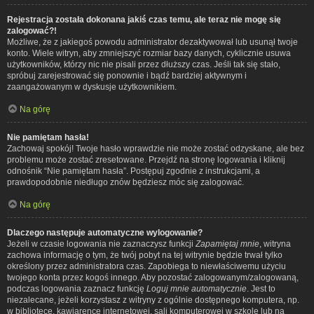
Rejestracja została dokonana jakiś czas temu, ale teraz nie mogę się
zalogować?!
Możliwe, że z jakiegoś powodu administrator dezaktywował lub usunął twoje
konto. Wiele witryn, aby zmniejszyć rozmiar bazy danych, cyklicznie usuwa
użytkowników, którzy nic nie pisali przez dłuższy czas. Jeśli tak się stało,
spróbuj zarejestrować się ponownie i bądź bardziej aktywnym i
zaangażowanym w dyskusje użytkownikiem.
Na górę
Nie pamiętam hasła!
Zachowaj spokój! Twoje hasło wprawdzie nie może zostać odzyskane, ale bez
problemu może zostać zresetowane. Przejdź na stronę logowania i kliknij
odnośnik “Nie pamiętam hasła”. Postępuj zgodnie z instrukcjami, a
prawdopodobnie niedługo znów będziesz móc się zalogować.
Na górę
Dlaczego następuje automatyczne wylogowanie?
Jeżeli w czasie logowania nie zaznaczysz funkcji
Zapamiętaj mnie
, witryna
zachowa informację o tym, że twój pobyt na tej witrynie będzie trwał tylko
określony przez administratora czas. Zapobiega to niewłaściwemu użyciu
twojego konta przez kogoś innego. Aby pozostać zalogowanym/zalogowaną,
podczas logowania zaznacz funkcję
Loguj mnie automatycznie
. Jest to
niezalecane, jeżeli korzystasz z witryny z ogólnie dostępnego komputera, np.
w bibliotece, kawiarence internetowej, sali komputerowej w szkole lub na