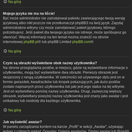
Na górę
Mojego języka nie ma na liście!
Być może administrator nie zainstalował pakietu zawierającego twoją wersję
językową albo nikt jeszcze nie przetłumaczył phpBB3 na twój język. Zapytaj
administratora witryny czy może zainstalować pakiet językowy, którego
potrzebujesz. Jeśli pakiet dla twojego języka nie istnieje, może spróbujesz go
utworzyć. Więcej informacji na ten temat można znaleźć na stronie
internetowej
phpBB.pl
® lub phpBB Limited
phpBB.com
®
Na górę
Czym są obrazki wyświetlane obok nazwy użytkownika?
Na stronie przeglądania postów, w miejscu, gdzie są wyświetlane informacje o
użytkowniku, mogą być wyświetlane dwa obrazki. Pierwszy obrazek jest
skojarzony z rangą użytkownika. W zależności od używanego stylu jest on w
formie gwiazdek, kwadracików lub kropek pokazujących, jak dużo postów
zostało napisanych przez użytkownika lub jaki jest jego status na tej witrynie.
Jest on wyświetlany poniżej nazwy użytkownika. Drugi, zazwyczaj większy
obrazek, wyświetlany powyżej nazwy użytkownika jest znany jako awatar i jest
unikatowy lub osobisty dla każdego użytkownika.
Na górę
Jak wyświetlić awatar?
W panelu zarządzania kontem na karcie „Profil” w sekcji „Awatar”, używając
jednej z czterech metod: Gravatar, Galeria awatarów, Zdalny awatar lub Prześlij