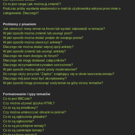
Co to jest ranga i jak można ją zmienić?
Podczas próby wysłania wiadomości e-mail do użytkownika witryna prosi mnie o
zalogowanie. Dlaczego?
Problemy z pisaniem
Jak utworzyć nowy temat na forum lub wysłać odpowiedź w temacie?
W jaki sposób można zmienić lub usunąć post?
W jaki sposób można dodać podpis do swojego posta?
W jaki sposób można utworzyć ankietę?
Dlaczego nie można dodać więcej opcji ankiety?
W jaki sposób zmienić lub usunąć ankietę?
Dlaczego nie mam dostępu do forum?
Dlaczego nie mogę dodawać załączników?
Dlaczego otrzymałem/otrzymałam ostrzeżenie?
W jaki sposób można zgłosić posty moderatorowi?
Do czego służy przycisk “Zapisz” znajdujący się w oknie tworzenia tematu?
Dlaczego mój post musi być akceptowany?
W jaki sposób mogę przesunąć swój temat na górę strony tematów?
Formatowanie i typy tematów
Co to jest BBCode?
Czy można używać języka HTML?
Co to są są emotikony?
Czy można umieszczać obrazki w poście?
Co to są ogłoszenia globalne?
Co to są ogłoszenia?
Co to są przyklejone tematy?
Co to są zamknięte tematy?
Co to są ikony tematu?