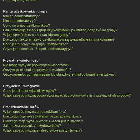
Rangi użytkownika i grupy
Kim są administratorzy?
Kim są moderatorzy?
Co to są grupy użytkowników?
Gdzie znajduje się spis grup użytkowników i jak można dołączyć do grupy?
W jaki sposób można zostać liderem grupy?
Dlaczego niektóre nazwy użytkowników są wyświetlane innymi kolorami?
Co to jest “Domyślna grupa użytkownika”?
Czym jest odnośnik “Zespół administracyjny”?
Prywatne wiadomości
Nie mogę wysyłać prywatnych wiadomości!
Otrzymuję niechciane prywatne wiadomości!
Otrzymałem/otrzymałam spam lub obraźliwy e-mail od kogoś z tej witryny!
Przyjaciele i wrogowie
Co to jest lista przyjaciół i wrogów?
W jaki sposób można dodawać/usuwać użytkowników z listy przyjaciół lub wrogów?
Przeszukiwanie forów
W jaki sposób można przeszukiwać fora?
Dlaczego moje wyszukiwanie nie zwraca wyników?
Dlaczego moje wyszukiwanie zwraca pustą stronę?!
Jak można wyszukać użytkowników?
W jaki sposób można znaleźć swoje posty i tematy?