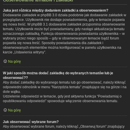
Jaka jest różnica między dodaniem zakładki a obserwowaniem?
Dodawanie zakładek w phpBB 3.0 działa podobnie jak dodawanie zakładek w
przeglądarce. Użytkownik nie dostaje powiadomienia, gdy w temacie pojawia
się nowa treść. W phpBB 3.1 dodawanie zakładek przypomina obserwowanie
tematu. Użytkownik może być powiadamiany, gdy nastąpi aktualizacja tematu
oznaczonego zakładką. Funkcja obserwowania powiadamia użytkownika – w
wybrany przez niego sposób – gdy w obserwowanym temacie bądź forum
pojawiła się nowa treść. Sposoby powiadamiania dla zakładek i
obserwowanych elementów można konfigurować w panelu użytkownika na
karcie „Ustawienia witryny”.
Na górę
W jaki sposób można dodać zakładkę do wybranych tematów lub je
obserwować??
Aby dodać zakładkę do wybranego tematu lub go obserwować, należy kliknąć
odpowiedni odnośnik w menu “Narzędzia tematu” znajdujące się na górze i na
dole wątku.
Udzielenie odpowiedzi w temacie, gdy jest aktywna funkcja “Powiadamiaj o
opublikowaniu odpowiedzi” spowoduje włączenie obserwowania tematu.
Na górę
Jak obserwować wybrane forum?
Aby obserwować wybrane forum, należy kliknąć „Obserwuj forum” znajdujący