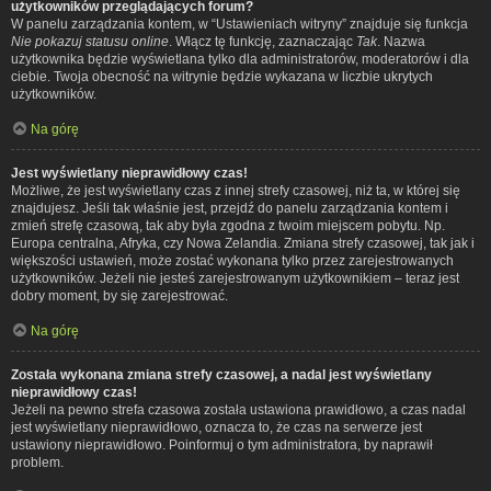
użytkowników przeglądających forum?
W panelu zarządzania kontem, w “Ustawieniach witryny” znajduje się funkcja
Nie pokazuj statusu online
. Włącz tę funkcję, zaznaczając
Tak
. Nazwa
użytkownika będzie wyświetlana tylko dla administratorów, moderatorów i dla
ciebie. Twoja obecność na witrynie będzie wykazana w liczbie ukrytych
użytkowników.
Na górę
Jest wyświetlany nieprawidłowy czas!
Możliwe, że jest wyświetlany czas z innej strefy czasowej, niż ta, w której się
znajdujesz. Jeśli tak właśnie jest, przejdź do panelu zarządzania kontem i
zmień strefę czasową, tak aby była zgodna z twoim miejscem pobytu. Np.
Europa centralna, Afryka, czy Nowa Zelandia. Zmiana strefy czasowej, tak jak i
większości ustawień, może zostać wykonana tylko przez zarejestrowanych
użytkowników. Jeżeli nie jesteś zarejestrowanym użytkownikiem – teraz jest
dobry moment, by się zarejestrować.
Na górę
Została wykonana zmiana strefy czasowej, a nadal jest wyświetlany
nieprawidłowy czas!
Jeżeli na pewno strefa czasowa została ustawiona prawidłowo, a czas nadal
jest wyświetlany nieprawidłowo, oznacza to, że czas na serwerze jest
ustawiony nieprawidłowo. Poinformuj o tym administratora, by naprawił
problem.