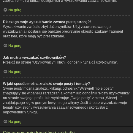
zapytanie – użyj funkcji dostępnych w wyszukiwaniu zaawansowanym.
Na górę
Dlaczego moje wyszukiwanie zwraca pustą stronę?!
Wyszukiwanie zwróciło zbyt dużo wyników. Użyj zaawansowanego
wyszukiwania i postaraj się bardziej precyzyjnie określić szukany fragment
oraz fora, które mają być przeszukane.
Na górę
Jak można wyszukać użytkowników?
Przejdź na stronę “Użytkownicy” i kliknij odnośnik “Znajdź użytkownika”.
Na górę
W jaki sposób można znaleźć swoje posty i tematy?
Swoje posty można znaleźć, klikając odnośnik “Wyświetl moje posty”
znajdujący się w panelu zarządzania kontem lub odnośnik “Posty użytkownika”
na stronie swojego profilu lub wybierając „Twoje posty” z menu „Więcej…”
znajdującego się w górnym lewym rogu witryny. Jeśli chcesz wyszukać swoje
tematy, użyj strony wyszukiwania zaawansowanego i skorzystaj z
odpowiednich funkcji.
Na górę
Obserwowanie tematów i zakładki