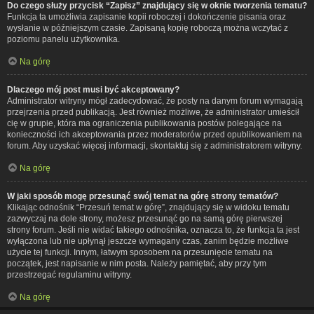
Do czego służy przycisk “Zapisz” znajdujący się w oknie tworzenia tematu?
Funkcja ta umożliwia zapisanie kopii roboczej i dokończenie pisania oraz
wysłanie w późniejszym czasie. Zapisaną kopię roboczą można wczytać z
poziomu panelu użytkownika.
Na górę
Dlaczego mój post musi być akceptowany?
Administrator witryny mógł zadecydować, że posty na danym forum wymagają
przejrzenia przed publikacją. Jest również możliwe, że administrator umieścił
cię w grupie, która ma ograniczenia publikowania postów polegające na
konieczności ich akceptowania przez moderatorów przed opublikowaniem na
forum. Aby uzyskać więcej informacji, skontaktuj się z administratorem witryny.
Na górę
W jaki sposób mogę przesunąć swój temat na górę strony tematów?
Klikając odnośnik “Przesuń temat w górę”, znajdujący się w widoku tematu
zazwyczaj na dole strony, możesz przesunąć go na samą górę pierwszej
strony forum. Jeśli nie widać takiego odnośnika, oznacza to, że funkcja ta jest
wyłączona lub nie upłynął jeszcze wymagany czas, zanim będzie możliwe
użycie tej funkcji. Innym, łatwym sposobem na przesunięcie tematu na
początek, jest napisanie w nim posta. Należy pamiętać, aby przy tym
przestrzegać regulaminu witryny.
Na górę