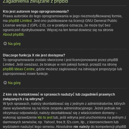
Zagadnienia związane z phpBB
Kto jest autorem tego oprogramowania?
Prawa autorskie do tego oprogramowania w jego niezmodyfikowanej formie,
ma
phpBB Limited
. Jest ono publikowane na licencji GNU General Public
License wersja 2 (GPL-2.0), co w praktyce oznacza, że może być bez
ograniczeń dystrybuowane. Więcej na ten temat dowiesz się na stronie
About phpBB
.
Na górę
Dlaczego funkcja X nie jest dostępna?
To oprogramowanie zostało stworzone i jest licencjonowane przez phpBB
Limited. Jeśli uważasz, że brakuje w nim jakiejś funkcji, przejdź na stronę
phpBB Ideas Centre
, gdzie możesz zagłosować na istniejące propozycje lub
zaproponować nowe funkcje.
Na górę
Z kim się kontaktować w sprawach nadużyć lub zagadnień prawnych
związanych z tą witryną?
W tych sprawach, należy skontaktować się z jednym z administratorów, których
dane wyświetlone są na liście zespołu administracyjnego. Jeżeli jednak nie
otrzymasz odpowiedzi, należy skontaktować się z właścicielem domeny –
wykonaj sprawdzenie
kto to jest
lub, jeśli witryna jest uruchomiona na jednym z
darmowych serwisów, np. Yahoo!, free.fr, f2s.com, itp., z kierownictwem lub
wydziałem nadużyć tego serwisu. Absolutnie
nie należy
do kompetencji phpBB