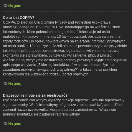
Na górę
Co to jest COPPA?
COPPA, to skrót od Child Online Privacy and Protection Act – prawa
obowiązującego od 1998 roku w USA, nakładającego na właścicieli stron
internetowych, które potencjalnie mogą zbierać informacje od osób
małoletnich – mających mniej niż 13 lat – obowiązek posiadania pisemnej
zgody rodziców lub opiekunów prawnych na zbieranie informacji prywatnych
od osób poniżej 13 roku życia. Jeżeli nie masz pewności czy to dotyczy ciebie
jako kogoś próbującego zarejestrować się na danej witrynie internetowej –
skontaktuj się z prawnikiem, by uzyskać wyjaśnienie. phpBB Limited i
właściciele tej witryny nie dostarczają pomocy prawnej z wyjątkiem przypadku
opisanego w pytaniu „Z kim się kontaktować w sprawach nadużyć lub
zagadnień prawnych związanych z tą witryną?”, a także nie są punktem
kontaktowym dla wszelkiego rodzaju porad prawnych.
Na górę
Dlaczego nie mogę się zarejestrować?
Być może właściciel witryny wyłączył funkcję rejestracji, aby nie rejestrowały
się nowe osoby. Właściciel witryny mógł także zablokować twój adres IP lub
zabronił nazwy użytkownika, którą próbujesz zarejestrować. W sprawie
pomocy skontaktuj się z administratorem witryny.
Na górę