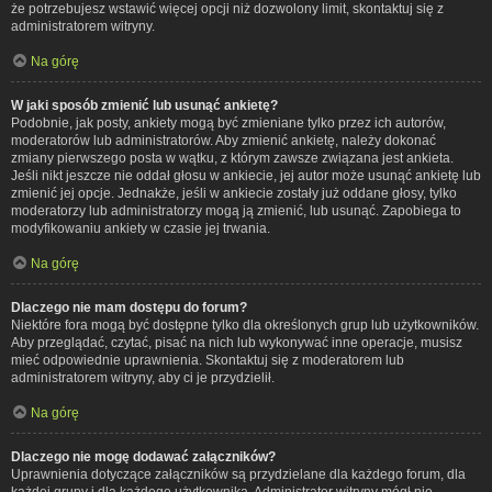
że potrzebujesz wstawić więcej opcji niż dozwolony limit, skontaktuj się z
administratorem witryny.
Na górę
W jaki sposób zmienić lub usunąć ankietę?
Podobnie, jak posty, ankiety mogą być zmieniane tylko przez ich autorów,
moderatorów lub administratorów. Aby zmienić ankietę, należy dokonać
zmiany pierwszego posta w wątku, z którym zawsze związana jest ankieta.
Jeśli nikt jeszcze nie oddał głosu w ankiecie, jej autor może usunąć ankietę lub
zmienić jej opcje. Jednakże, jeśli w ankiecie zostały już oddane głosy, tylko
moderatorzy lub administratorzy mogą ją zmienić, lub usunąć. Zapobiega to
modyfikowaniu ankiety w czasie jej trwania.
Na górę
Dlaczego nie mam dostępu do forum?
Niektóre fora mogą być dostępne tylko dla określonych grup lub użytkowników.
Aby przeglądać, czytać, pisać na nich lub wykonywać inne operacje, musisz
mieć odpowiednie uprawnienia. Skontaktuj się z moderatorem lub
administratorem witryny, aby ci je przydzielił.
Na górę
Dlaczego nie mogę dodawać załączników?
Uprawnienia dotyczące załączników są przydzielane dla każdego forum, dla
każdej grupy i dla każdego użytkownika. Administrator witryny mógł nie