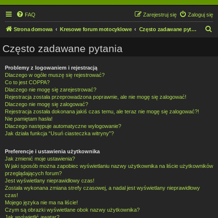
FAQ
Zarejestruj się
Zaloguj się
S
Strona domowa
Kresowe forum motocyklowe
Często zadawane pytania
z
Często zadawane pytania
u
k
Problemy z logowaniem i rejestracją
Dlaczego w ogóle muszę się rejestrować?
a
Co to jest COPPA?
j
Dlaczego nie mogę się zarejestrować?
Rejestracja została przeprowadzona poprawnie, ale nie mogę się zalogować!
Dlaczego nie mogę się zalogować?
Rejestracja została dokonana jakiś czas temu, ale teraz nie mogę się zalogować?!
Nie pamiętam hasła!
Dlaczego następuje automatyczne wylogowanie?
Jak działa funkcja “Usuń ciasteczka witryny”?
Preferencje i ustawienia użytkownika
Jak zmienić moje ustawienia?
W jaki sposób można zapobiec wyświetlaniu nazwy użytkownika na liście użytkowników
przeglądających forum?
Jest wyświetlany nieprawidłowy czas!
Została wykonana zmiana strefy czasowej, a nadal jest wyświetlany nieprawidłowy
czas!
Mojego języka nie ma na liście!
Czym są obrazki wyświetlane obok nazwy użytkownika?
Jak wyświetlić awatar?