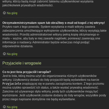
witryny, którzy będą mogli zabronić takiemu użytkownikowi wysyłania
jakichkolwiek prywatnych wiadomości.
Na górę
Otrzymałem/otrzymałam spam lub obraźliwy e-mail od kogoś z tej witryny!
Przykro nam z tego powodu. System wysyłania e-maili witryny zawiera
zabezpieczenia umożliwiające wytropienie użytkowników, którzy wysyłają takie
wiadomości. Prześlij administratorowi witryny pełną kopię otrzymanego e-
maila – ważne, aby były w niej zawarte nagłówki, ponieważ zawierają one
informacje o nadawcy. Administrator będzie wówczas mógł podjąć
odpowiednie działania.
Na górę
Przyjaciele i wrogowie
Co to jest lista przyjaciół i wrogów?
Jest to lista, którą można użyć do organizowania różnych użytkowników
witryny. Użytkownicy dodani do listy przyjaciół będą wyświetleni na karcie
Przyjaciele
znajdującej się w panelu zarządzania kontem. Z tego poziomu
można szybko sprawdzić ich status, a także wysłać prywatną wiadomość.
Zależnie od używanego stylu witryny, posty tych użytkowników mogą być
wyróżniane. Jeśli użytkownik zostanie dodany do listy wrogów, wszystkie posty
przez niego napisane domyślnie nie będą wyświetlane.
Na górę