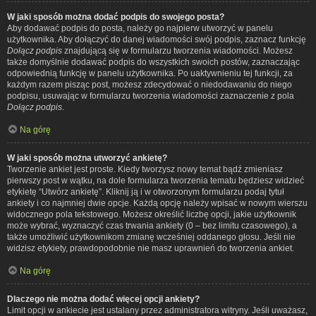
W jaki sposób można dodać podpis do swojego posta?
Aby dodawać podpis do posta, należy go najpierw utworzyć w panelu
użytkownika. Aby dołączyć do danej wiadomości swój podpis, zaznacz funkcję
Dołącz podpis
znajdującą się w formularzu tworzenia wiadomości. Możesz
także domyślnie dodawać podpis do wszystkich swoich postów, zaznaczając
odpowiednią funkcję w panelu użytkownika. Po uaktywnieniu tej funkcji, za
każdym razem pisząc post, możesz zdecydować o niedodawaniu do niego
podpisu, usuwając w formularzu tworzenia wiadomości zaznaczenie z pola
Dołącz podpis
.
Na górę
W jaki sposób można utworzyć ankietę?
Tworzenie ankiet jest proste. Kiedy tworzysz nowy temat bądź zmieniasz
pierwszy post w wątku, na dole formularza tworzenia tematu będziesz widzieć
etykietę “Utwórz ankietę”. Kliknij ją i w otworzonym formularzu podaj tytuł
ankiety i co najmniej dwie opcje. Każdą opcję należy wpisać w nowym wierszu
widocznego pola tekstowego. Możesz określić liczbę opcji, jakie użytkownik
może wybrać, wyznaczyć czas trwania ankiety (0 – bez limitu czasowego), a
także umożliwić użytkownikom zmianę wcześniej oddanego głosu. Jeśli nie
widzisz etykiety, prawdopodobnie nie masz uprawnień do tworzenia ankiet.
Na górę
Dlaczego nie można dodać więcej opcji ankiety?
Limit opcji w ankiecie jest ustalany przez administratora witryny. Jeśli uważasz,