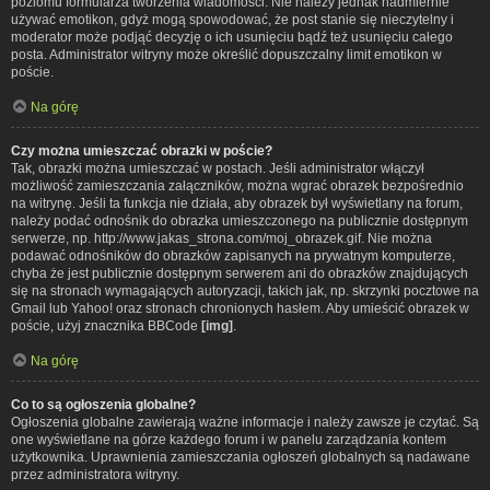
poziomu formularza tworzenia wiadomości. Nie należy jednak nadmiernie
używać emotikon, gdyż mogą spowodować, że post stanie się nieczytelny i
moderator może podjąć decyzję o ich usunięciu bądź też usunięciu całego
posta. Administrator witryny może określić dopuszczalny limit emotikon w
poście.
Na górę
Czy można umieszczać obrazki w poście?
Tak, obrazki można umieszczać w postach. Jeśli administrator włączył
możliwość zamieszczania załączników, można wgrać obrazek bezpośrednio
na witrynę. Jeśli ta funkcja nie działa, aby obrazek był wyświetlany na forum,
należy podać odnośnik do obrazka umieszczonego na publicznie dostępnym
serwerze, np. http://www.jakas_strona.com/moj_obrazek.gif. Nie można
podawać odnośników do obrazków zapisanych na prywatnym komputerze,
chyba że jest publicznie dostępnym serwerem ani do obrazków znajdujących
się na stronach wymagających autoryzacji, takich jak, np. skrzynki pocztowe na
Gmail lub Yahoo! oraz stronach chronionych hasłem. Aby umieścić obrazek w
poście, użyj znacznika BBCode
[img]
.
Na górę
Co to są ogłoszenia globalne?
Ogłoszenia globalne zawierają ważne informacje i należy zawsze je czytać. Są
one wyświetlane na górze każdego forum i w panelu zarządzania kontem
użytkownika. Uprawnienia zamieszczania ogłoszeń globalnych są nadawane
przez administratora witryny.