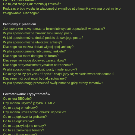
Co to jest ranga i jak można ją zmienić?
Podczas próby wysłania wiadomości e-mail do użytkownika witryna prosi mnie o
zalogowanie. Dlaczego?
Problemy z pisaniem
Jak utworzyć nowy temat na forum lub wysłać odpowiedź w temacie?
W jaki sposób można zmienić lub usunąć post?
W jaki sposób można dodać podpis do swojego posta?
W jaki sposób można utworzyć ankietę?
Dlaczego nie można dodać więcej opcji ankiety?
W jaki sposób zmienić lub usunąć ankietę?
Dlaczego nie mam dostępu do forum?
Dlaczego nie mogę dodawać załączników?
Dlaczego otrzymałem/otrzymałam ostrzeżenie?
W jaki sposób można zgłosić posty moderatorowi?
Do czego służy przycisk “Zapisz” znajdujący się w oknie tworzenia tematu?
Dlaczego mój post musi być akceptowany?
W jaki sposób mogę przesunąć swój temat na górę strony tematów?
Formatowanie i typy tematów
Co to jest BBCode?
Czy można używać języka HTML?
Co to są są emotikony?
Czy można umieszczać obrazki w poście?
Co to są ogłoszenia globalne?
Co to są ogłoszenia?
Co to są przyklejone tematy?
Co to są zamknięte tematy?
Co to są ikony tematu?