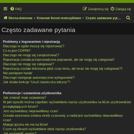
FAQ
Zarejestruj się
Zaloguj się
S
Strona domowa
Kresowe forum motocyklowe
Często zadawane pytania
z
Często zadawane pytania
u
k
Problemy z logowaniem i rejestracją
Dlaczego w ogóle muszę się rejestrować?
a
Co to jest COPPA?
j
Dlaczego nie mogę się zarejestrować?
Rejestracja została przeprowadzona poprawnie, ale nie mogę się zalogować!
Dlaczego nie mogę się zalogować?
Rejestracja została dokonana jakiś czas temu, ale teraz nie mogę się zalogować?!
Nie pamiętam hasła!
Dlaczego następuje automatyczne wylogowanie?
Jak działa funkcja “Usuń ciasteczka witryny”?
Preferencje i ustawienia użytkownika
Jak zmienić moje ustawienia?
W jaki sposób można zapobiec wyświetlaniu nazwy użytkownika na liście użytkowników
przeglądających forum?
Jest wyświetlany nieprawidłowy czas!
Została wykonana zmiana strefy czasowej, a nadal jest wyświetlany nieprawidłowy
czas!
Mojego języka nie ma na liście!
Czym są obrazki wyświetlane obok nazwy użytkownika?
Jak wyświetlić awatar?