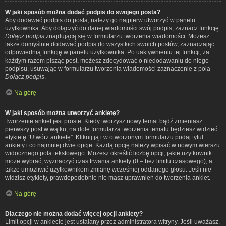
W jaki sposób można dodać podpis do swojego posta?
Aby dodawać podpis do posta, należy go najpierw utworzyć w panelu
użytkownika. Aby dołączyć do danej wiadomości swój podpis, zaznacz funkcję
Dołącz podpis
znajdującą się w formularzu tworzenia wiadomości. Możesz
także domyślnie dodawać podpis do wszystkich swoich postów, zaznaczając
odpowiednią funkcję w panelu użytkownika. Po uaktywnieniu tej funkcji, za
każdym razem pisząc post, możesz zdecydować o niedodawaniu do niego
podpisu, usuwając w formularzu tworzenia wiadomości zaznaczenie z pola
Dołącz podpis
.
Na górę
W jaki sposób można utworzyć ankietę?
Tworzenie ankiet jest proste. Kiedy tworzysz nowy temat bądź zmieniasz
pierwszy post w wątku, na dole formularza tworzenia tematu będziesz widzieć
etykietę “Utwórz ankietę”. Kliknij ją i w otworzonym formularzu podaj tytuł
ankiety i co najmniej dwie opcje. Każdą opcję należy wpisać w nowym wierszu
widocznego pola tekstowego. Możesz określić liczbę opcji, jakie użytkownik
może wybrać, wyznaczyć czas trwania ankiety (0 – bez limitu czasowego), a
także umożliwić użytkownikom zmianę wcześniej oddanego głosu. Jeśli nie
widzisz etykiety, prawdopodobnie nie masz uprawnień do tworzenia ankiet.
Na górę
Dlaczego nie można dodać więcej opcji ankiety?
Limit opcji w ankiecie jest ustalany przez administratora witryny. Jeśli uważasz,