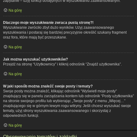
zapytanie – użyj funkcji dostępnych w wyszukiwaniu zaawansowanym.
Na górę
Dlaczego moje wyszukiwanie zwraca pustą stronę?!
Wyszukiwanie zwróciło zbyt dużo wyników. Użyj zaawansowanego
wyszukiwania i postaraj się bardziej precyzyjnie określić szukany fragment
oraz fora, które mają być przeszukane.
Na górę
Jak można wyszukać użytkowników?
Przejdź na stronę “Użytkownicy” i kliknij odnośnik “Znajdź użytkownika”.
Na górę
W jaki sposób można znaleźć swoje posty i tematy?
Swoje posty można znaleźć, klikając odnośnik “Wyświetl moje posty”
znajdujący się w panelu zarządzania kontem lub odnośnik “Posty użytkownika”
na stronie swojego profilu lub wybierając „Twoje posty” z menu „Więcej…”
znajdującego się w górnym lewym rogu witryny. Jeśli chcesz wyszukać swoje
tematy, użyj strony wyszukiwania zaawansowanego i skorzystaj z
odpowiednich funkcji.
Na górę
Obserwowanie tematów i zakładki