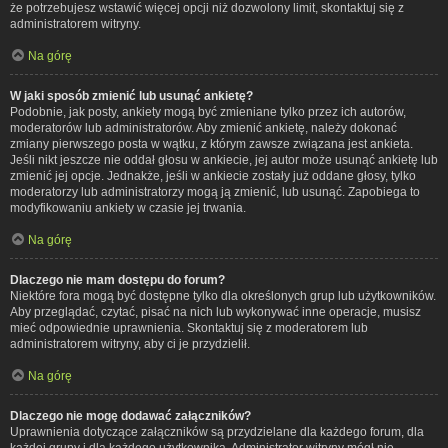
że potrzebujesz wstawić więcej opcji niż dozwolony limit, skontaktuj się z
administratorem witryny.
Na górę
W jaki sposób zmienić lub usunąć ankietę?
Podobnie, jak posty, ankiety mogą być zmieniane tylko przez ich autorów,
moderatorów lub administratorów. Aby zmienić ankietę, należy dokonać
zmiany pierwszego posta w wątku, z którym zawsze związana jest ankieta.
Jeśli nikt jeszcze nie oddał głosu w ankiecie, jej autor może usunąć ankietę lub
zmienić jej opcje. Jednakże, jeśli w ankiecie zostały już oddane głosy, tylko
moderatorzy lub administratorzy mogą ją zmienić, lub usunąć. Zapobiega to
modyfikowaniu ankiety w czasie jej trwania.
Na górę
Dlaczego nie mam dostępu do forum?
Niektóre fora mogą być dostępne tylko dla określonych grup lub użytkowników.
Aby przeglądać, czytać, pisać na nich lub wykonywać inne operacje, musisz
mieć odpowiednie uprawnienia. Skontaktuj się z moderatorem lub
administratorem witryny, aby ci je przydzielił.
Na górę
Dlaczego nie mogę dodawać załączników?
Uprawnienia dotyczące załączników są przydzielane dla każdego forum, dla
każdej grupy i dla każdego użytkownika. Administrator witryny mógł nie