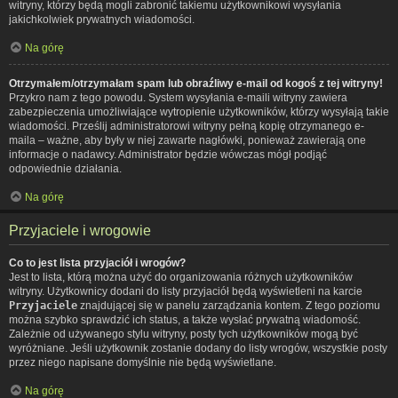
witryny, którzy będą mogli zabronić takiemu użytkownikowi wysyłania
jakichkolwiek prywatnych wiadomości.
Na górę
Otrzymałem/otrzymałam spam lub obraźliwy e-mail od kogoś z tej witryny!
Przykro nam z tego powodu. System wysyłania e-maili witryny zawiera
zabezpieczenia umożliwiające wytropienie użytkowników, którzy wysyłają takie
wiadomości. Prześlij administratorowi witryny pełną kopię otrzymanego e-
maila – ważne, aby były w niej zawarte nagłówki, ponieważ zawierają one
informacje o nadawcy. Administrator będzie wówczas mógł podjąć
odpowiednie działania.
Na górę
Przyjaciele i wrogowie
Co to jest lista przyjaciół i wrogów?
Jest to lista, którą można użyć do organizowania różnych użytkowników
witryny. Użytkownicy dodani do listy przyjaciół będą wyświetleni na karcie
Przyjaciele
znajdującej się w panelu zarządzania kontem. Z tego poziomu
można szybko sprawdzić ich status, a także wysłać prywatną wiadomość.
Zależnie od używanego stylu witryny, posty tych użytkowników mogą być
wyróżniane. Jeśli użytkownik zostanie dodany do listy wrogów, wszystkie posty
przez niego napisane domyślnie nie będą wyświetlane.
Na górę