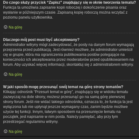
Do czego służy przycisk “Zapisz” znajdujący się w oknie tworzenia tematu?
Funkcja ta umożliwia zapisanie kopii roboczej i dokończenie pisania oraz
wysłanie w późniejszym czasie. Zapisaną kopię roboczą można wczytać z
poziomu panelu użytkownika.
Na górę
Dlaczego mój post musi być akceptowany?
Administrator witryny mógł zadecydować, że posty na danym forum wymagają
przejrzenia przed publikacją. Jest również możliwe, że administrator umieścił
cię w grupie, która ma ograniczenia publikowania postów polegające na
konieczności ich akceptowania przez moderatorów przed opublikowaniem na
forum. Aby uzyskać więcej informacji, skontaktuj się z administratorem witryny.
Na górę
W jaki sposób mogę przesunąć swój temat na górę strony tematów?
Klikając odnośnik “Przesuń temat w górę”, znajdujący się w widoku tematu
zazwyczaj na dole strony, możesz przesunąć go na samą górę pierwszej
strony forum. Jeśli nie widać takiego odnośnika, oznacza to, że funkcja ta jest
wyłączona lub nie upłynął jeszcze wymagany czas, zanim będzie możliwe
użycie tej funkcji. Innym, łatwym sposobem na przesunięcie tematu na
początek, jest napisanie w nim posta. Należy pamiętać, aby przy tym
przestrzegać regulaminu witryny.
Na górę