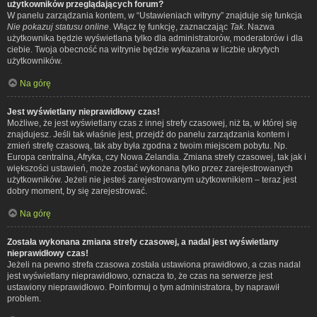
użytkowników przeglądających forum?
W panelu zarządzania kontem, w “Ustawieniach witryny” znajduje się funkcja
Nie pokazuj statusu online
. Włącz tę funkcję, zaznaczając
Tak
. Nazwa
użytkownika będzie wyświetlana tylko dla administratorów, moderatorów i dla
ciebie. Twoja obecność na witrynie będzie wykazana w liczbie ukrytych
użytkowników.
Na górę
Jest wyświetlany nieprawidłowy czas!
Możliwe, że jest wyświetlany czas z innej strefy czasowej, niż ta, w której się
znajdujesz. Jeśli tak właśnie jest, przejdź do panelu zarządzania kontem i
zmień strefę czasową, tak aby była zgodna z twoim miejscem pobytu. Np.
Europa centralna, Afryka, czy Nowa Zelandia. Zmiana strefy czasowej, tak jak i
większości ustawień, może zostać wykonana tylko przez zarejestrowanych
użytkowników. Jeżeli nie jesteś zarejestrowanym użytkownikiem – teraz jest
dobry moment, by się zarejestrować.
Na górę
Została wykonana zmiana strefy czasowej, a nadal jest wyświetlany
nieprawidłowy czas!
Jeżeli na pewno strefa czasowa została ustawiona prawidłowo, a czas nadal
jest wyświetlany nieprawidłowo, oznacza to, że czas na serwerze jest
ustawiony nieprawidłowo. Poinformuj o tym administratora, by naprawił
problem.