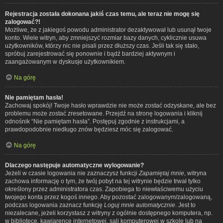
Rejestracja została dokonana jakiś czas temu, ale teraz nie mogę się
zalogować?!
Możliwe, że z jakiegoś powodu administrator dezaktywował lub usunął twoje
konto. Wiele witryn, aby zmniejszyć rozmiar bazy danych, cyklicznie usuwa
użytkowników, którzy nic nie pisali przez dłuższy czas. Jeśli tak się stało,
spróbuj zarejestrować się ponownie i bądź bardziej aktywnym i
zaangażowanym w dyskusje użytkownikiem.
Na górę
Nie pamiętam hasła!
Zachowaj spokój! Twoje hasło wprawdzie nie może zostać odzyskane, ale bez
problemu może zostać zresetowane. Przejdź na stronę logowania i kliknij
odnośnik “Nie pamiętam hasła”. Postępuj zgodnie z instrukcjami, a
prawdopodobnie niedługo znów będziesz móc się zalogować.
Na górę
Dlaczego następuje automatyczne wylogowanie?
Jeżeli w czasie logowania nie zaznaczysz funkcji
Zapamiętaj mnie
, witryna
zachowa informację o tym, że twój pobyt na tej witrynie będzie trwał tylko
określony przez administratora czas. Zapobiega to niewłaściwemu użyciu
twojego konta przez kogoś innego. Aby pozostać zalogowanym/zalogowaną,
podczas logowania zaznacz funkcję
Loguj mnie automatycznie
. Jest to
niezalecane, jeżeli korzystasz z witryny z ogólnie dostępnego komputera, np.
w bibliotece, kawiarence internetowej, sali komputerowej w szkole lub na