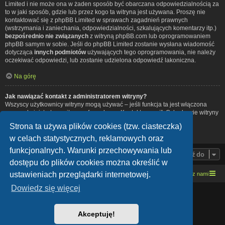
Limited i nie może ona w żaden sposób być obarczana odpowiedzialnością za
to w jaki sposób, gdzie lub przez kogo ta witryna jest używana. Proszę nie
kontaktować się z phpBB Limited w sprawach zagadnień prawnych
(wstrzymania i zaniechania, odpowiedzialności, szkalujących komentarzy itp.)
bezpośrednio nie związanych
z witryną phpBB.com lub oprogramowaniem
phpBB samym w sobie. Jeśli do phpBB Limited zostanie wysłana wiadomość
dotycząca
innych podmiotów
używających tego oprogramowania, nie należy
oczekiwać odpowiedzi, lub zostanie udzielona odpowiedź lakoniczna.
Na górę
Jak nawiązać kontakt z administratorem witryny?
Wszyscy użytkownicy witryny mogą używać – jeśli funkcja ta jest włączona
przez administratora witryny – formularza „Kontakt z nami”. Członkowie witryny
mogą także używać odnośnika „Zespół administracyjny”.
Strona ta używa plików cookies (tzw. ciasteczka)
Na górę
w celach statystycznych, reklamowych oraz
funkcjonalnych. Warunki przechowywania lub
Przejdź do
dostępu do plików cookies można określić w
ustawieniach przeglądarki internetowej.
Strona domowa
Kresowe forum motocyklowe
Kontakt z nami
Dowiedz się więcej
Lucid Lime style created by
Melvin García
Co-Author:
MannixMD
Style Version: 1.1.9
Akceptuję!
Technologię dostarcza
phpBB
® Forum Software © phpBB Limited
Polski pakiet językowy dostarcza
phpBB.pl