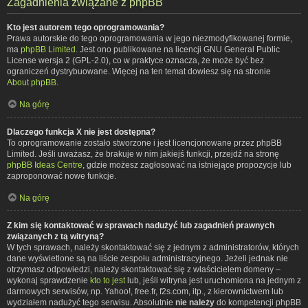
Zagadnienia związane z phpBB
Kto jest autorem tego oprogramowania?
Prawa autorskie do tego oprogramowania w jego niezmodyfikowanej formie,
ma
phpBB Limited
. Jest ono publikowane na licencji GNU General Public
License wersja 2 (GPL-2.0), co w praktyce oznacza, że może być bez
ograniczeń dystrybuowane. Więcej na ten temat dowiesz się na stronie
About phpBB
.
Na górę
Dlaczego funkcja X nie jest dostępna?
To oprogramowanie zostało stworzone i jest licencjonowane przez phpBB
Limited. Jeśli uważasz, że brakuje w nim jakiejś funkcji, przejdź na stronę
phpBB Ideas Centre
, gdzie możesz zagłosować na istniejące propozycje lub
zaproponować nowe funkcje.
Na górę
Z kim się kontaktować w sprawach nadużyć lub zagadnień prawnych
związanych z tą witryną?
W tych sprawach, należy skontaktować się z jednym z administratorów, których
dane wyświetlone są na liście zespołu administracyjnego. Jeżeli jednak nie
otrzymasz odpowiedzi, należy skontaktować się z właścicielem domeny –
wykonaj sprawdzenie
kto to jest
lub, jeśli witryna jest uruchomiona na jednym z
darmowych serwisów, np. Yahoo!, free.fr, f2s.com, itp., z kierownictwem lub
wydziałem nadużyć tego serwisu. Absolutnie
nie należy
do kompetencji phpBB