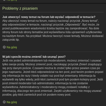
Problemy z pisaniem
Jak utworzyć nowy temat na forum lub wysłać odpowiedź w temacie?
Aby utworzyć nowy temat na forum, należy nacisnąć przycisk „Nowy temat”,
aby odpowiedzieć w temacie, nacisnąć przycisk „Odpowiedz”. Być może, że
przed publikowaniem wiadomości trzeba będzie się zarejestrować. Na dole
strony forum lub strony tematów jest wyświetlana lista uprawnień użytkownika
na każdym forum. Na przykład: Możesz tworzyć nowe tematy, Możesz dodawać
załączniki itp.
Na górę
W jaki sposób można zmienić lub usunąć post?
Jeśli nie jesteś administratorem lub moderatorem, możesz zmieniać i usuwać
tylko swoje posty. Możesz zmienić post, naciskając przycisk
Zmień
znajdujący
się przy danym poście. Czasami można to zrobić tylko przez pewien czas po
jego napisaniu. Jeżeli ktoś odpowiedział na ten post, pod twoim postem pojawi
się informacja ile razy i kiedy ostatni raz post był zmieniany. Informacja ta
wyświetli się tylko wtedy, jeśli ktoś zamieścił pod tym postem kolejny post. Jeśli
post zmienił moderator lub administrator, informacja ta nie zostanie
wyświetlona. Administratorzy i moderatorzy mogą zostawić notatkę z
informacją, dlaczego ten post zmieniali. Zwykli użytkownicy nie mogą usuwać
postów, gdy ktoś zamieścił pod ich postem nowy post.
Na górę