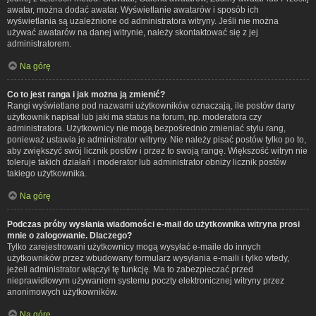
awatar, można dodać awatar. Wyświetlanie awatarów i sposób ich
wyświetlania są uzależnione od administratora witryny. Jeśli nie można
używać awatarów na danej witrynie, należy skontaktować się z jej
administratorem.
Na górę
Co to jest ranga i jak można ją zmienić?
Rangi wyświetlane pod nazwami użytkowników oznaczają, ile postów dany
użytkownik napisał lub jaki ma status na forum, np. moderatora czy
administratora. Użytkownicy nie mogą bezpośrednio zmieniać stylu rang,
ponieważ ustawia je administrator witryny. Nie należy pisać postów tylko po to,
aby zwiększyć swój licznik postów i przez to swoją rangę. Większość witryn nie
toleruje takich działań i moderator lub administrator obniży licznik postów
takiego użytkownika.
Na górę
Podczas próby wysłania wiadomości e-mail do użytkownika witryna prosi
mnie o zalogowanie. Dlaczego?
Tylko zarejestrowani użytkownicy mogą wysyłać e-maile do innych
użytkowników przez wbudowany formularz wysyłania e-maili i tylko wtedy,
jeżeli administrator włączył tę funkcję. Ma to zabezpieczać przed
nieprawidłowym używaniem systemu poczty elektronicznej witryny przez
anonimowych użytkowników.
Na górę