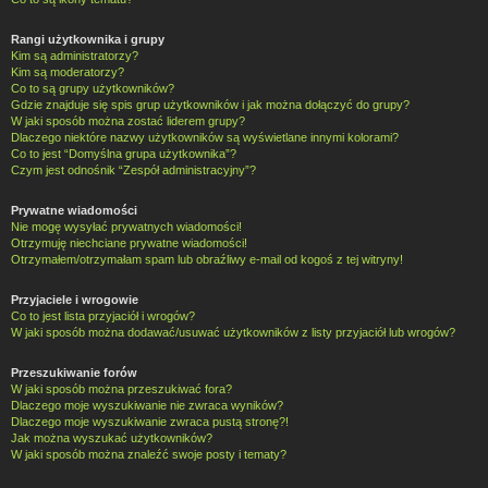
Rangi użytkownika i grupy
Kim są administratorzy?
Kim są moderatorzy?
Co to są grupy użytkowników?
Gdzie znajduje się spis grup użytkowników i jak można dołączyć do grupy?
W jaki sposób można zostać liderem grupy?
Dlaczego niektóre nazwy użytkowników są wyświetlane innymi kolorami?
Co to jest “Domyślna grupa użytkownika”?
Czym jest odnośnik “Zespół administracyjny”?
Prywatne wiadomości
Nie mogę wysyłać prywatnych wiadomości!
Otrzymuję niechciane prywatne wiadomości!
Otrzymałem/otrzymałam spam lub obraźliwy e-mail od kogoś z tej witryny!
Przyjaciele i wrogowie
Co to jest lista przyjaciół i wrogów?
W jaki sposób można dodawać/usuwać użytkowników z listy przyjaciół lub wrogów?
Przeszukiwanie forów
W jaki sposób można przeszukiwać fora?
Dlaczego moje wyszukiwanie nie zwraca wyników?
Dlaczego moje wyszukiwanie zwraca pustą stronę?!
Jak można wyszukać użytkowników?
W jaki sposób można znaleźć swoje posty i tematy?