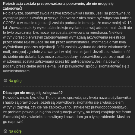
Rejestracja została przeprowadzona poprawnie, ale nie mogę się
zalogować!
Po pierwsze, sprawdź swoją nazwę użytkownika i hasło. Jeśli są poprawne, to
wystąpiła jedna z dwóch przyczyn. Pierwszą z nich może być włączona funkcja
COPPA, a w czasie rejestracji została podana informacja, że masz mniej niż 13
lat. Wówczas należy wykonać instrukcje wysłane na twój adres e-mail. Jeśli nie
to było przyczyną, być może nie została aktywowana rejestracja. Niektóre
witryny przed pierwszym zalogowaniem wymagają aktywowania rejestracji
przez osobę rejestrującą się lub przez administratora. Informacja o tym była
wyświetlona podczas rejestracji. Jeśli została wysłana do ciebie wiadomość e-
mail, postępuj zgodnie z zawartymi w niej instrukcjami. Jeżeli taka wiadomość
do ciebie nie dotarła, być może został podany nieprawidłowy adres e-mail lub
wiadomość została zatrzymana przez filtr antyspamowy. Jeśli na pewno
podany przez ciebie adres e-mail jest prawidłowy, spróbuj skontaktować się z
administratorem.
Na górę
Dlaczego nie mogę się zalogować?
Powodów może być kilka. Po pierwsze sprawdź, czy twoja nazwa użytkownika
i hasło są prawidłowe. Jeżeli są prawidłowe, skontaktuj się z właścicielem
witryny i zapytaj, czy cię nie zablokowano. Istnieje też prawdopodobieństwo,
że problem powoduje błędna konfiguracja witryny, na której znajduje się forum.
Skontaktuj się z właścicielem witryny i powiadom go o tym problemie. Musi on
go naprawić.
Na górę