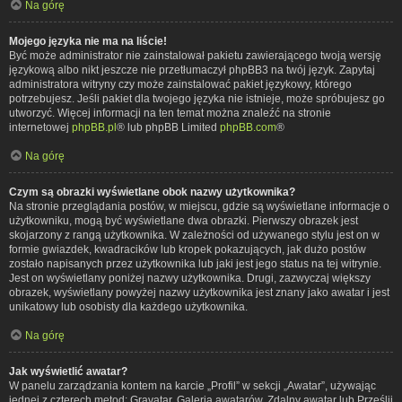
Na górę
Mojego języka nie ma na liście!
Być może administrator nie zainstalował pakietu zawierającego twoją wersję
językową albo nikt jeszcze nie przetłumaczył phpBB3 na twój język. Zapytaj
administratora witryny czy może zainstalować pakiet językowy, którego
potrzebujesz. Jeśli pakiet dla twojego języka nie istnieje, może spróbujesz go
utworzyć. Więcej informacji na ten temat można znaleźć na stronie
internetowej
phpBB.pl
® lub phpBB Limited
phpBB.com
®
Na górę
Czym są obrazki wyświetlane obok nazwy użytkownika?
Na stronie przeglądania postów, w miejscu, gdzie są wyświetlane informacje o
użytkowniku, mogą być wyświetlane dwa obrazki. Pierwszy obrazek jest
skojarzony z rangą użytkownika. W zależności od używanego stylu jest on w
formie gwiazdek, kwadracików lub kropek pokazujących, jak dużo postów
zostało napisanych przez użytkownika lub jaki jest jego status na tej witrynie.
Jest on wyświetlany poniżej nazwy użytkownika. Drugi, zazwyczaj większy
obrazek, wyświetlany powyżej nazwy użytkownika jest znany jako awatar i jest
unikatowy lub osobisty dla każdego użytkownika.
Na górę
Jak wyświetlić awatar?
W panelu zarządzania kontem na karcie „Profil” w sekcji „Awatar”, używając
jednej z czterech metod: Gravatar, Galeria awatarów, Zdalny awatar lub Prześlij