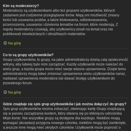
Kim są moderatorzy?
Moderatorzy są użytkownikami albo też grupami użytkowników, których
zadaniem jest codzienne przeglądanie forów. Mają oni możliwość zmiany
treści lub usuwania postów, a także blokowania, odblokowywania,
przenoszenia, usuwania i dzielenia tematów na forum, które moderują. Z
reguły moderatorzy czuwają, aby użytkownicy pisali na temat oraz nie
publikowali niewłaściwych i obraźliwych materiałów.
Na górę
Co to są grupy użytkowników?
Grupy użytkowników, to grupy, na jakie administratorzy dzielą całą społeczność
witryny, aby łatwiej było nimi zarządzać. Każdy użytkownik może należeć do
wielu grup, a każda grupa może mieć swoje własne uprawnienia. Dzięki temu
administratorzy mogą łatwo zmieniać uprawnienia wielu użytkowników naraz,
nadawać uprawnienia moderatora lub dawać dostęp użytkownikom do
prywatnego forum.
Na górę
Gdzie znajduje się spis grup użytkowników i jak można dołączyć do grupy?
Spis grup użytkowników można zobaczyć, otwierając kartę
Grupy
znajdującą
się w panelu zarządzania kontem, który otwiera się po kliknięciu odnośnika
Moje konto
. Nie wszystkie grupy są dostępne dla każdego. Niektóre mogą
wymagać akceptacji przyjęcia nowego członka, niektóre mogą być zamknięte,
a jeszcze inne mogą mieć ukrytych członków. Użytkownik może poprosić o