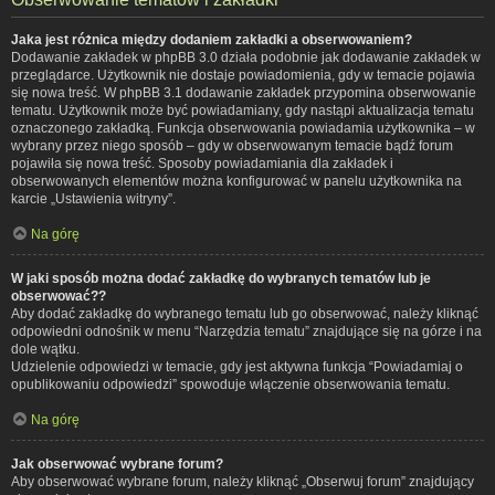
Jaka jest różnica między dodaniem zakładki a obserwowaniem?
Dodawanie zakładek w phpBB 3.0 działa podobnie jak dodawanie zakładek w
przeglądarce. Użytkownik nie dostaje powiadomienia, gdy w temacie pojawia
się nowa treść. W phpBB 3.1 dodawanie zakładek przypomina obserwowanie
tematu. Użytkownik może być powiadamiany, gdy nastąpi aktualizacja tematu
oznaczonego zakładką. Funkcja obserwowania powiadamia użytkownika – w
wybrany przez niego sposób – gdy w obserwowanym temacie bądź forum
pojawiła się nowa treść. Sposoby powiadamiania dla zakładek i
obserwowanych elementów można konfigurować w panelu użytkownika na
karcie „Ustawienia witryny”.
Na górę
W jaki sposób można dodać zakładkę do wybranych tematów lub je
obserwować??
Aby dodać zakładkę do wybranego tematu lub go obserwować, należy kliknąć
odpowiedni odnośnik w menu “Narzędzia tematu” znajdujące się na górze i na
dole wątku.
Udzielenie odpowiedzi w temacie, gdy jest aktywna funkcja “Powiadamiaj o
opublikowaniu odpowiedzi” spowoduje włączenie obserwowania tematu.
Na górę
Jak obserwować wybrane forum?
Aby obserwować wybrane forum, należy kliknąć „Obserwuj forum” znajdujący