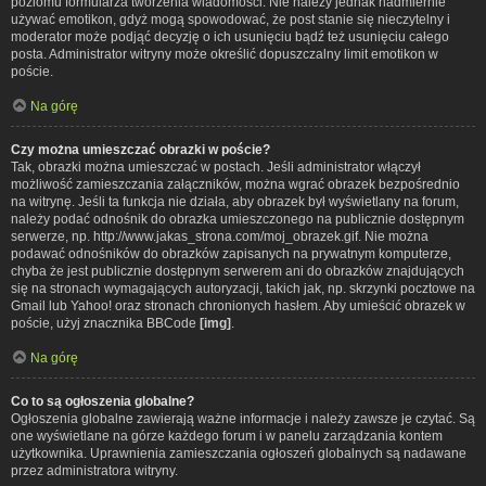
poziomu formularza tworzenia wiadomości. Nie należy jednak nadmiernie
używać emotikon, gdyż mogą spowodować, że post stanie się nieczytelny i
moderator może podjąć decyzję o ich usunięciu bądź też usunięciu całego
posta. Administrator witryny może określić dopuszczalny limit emotikon w
poście.
Na górę
Czy można umieszczać obrazki w poście?
Tak, obrazki można umieszczać w postach. Jeśli administrator włączył
możliwość zamieszczania załączników, można wgrać obrazek bezpośrednio
na witrynę. Jeśli ta funkcja nie działa, aby obrazek był wyświetlany na forum,
należy podać odnośnik do obrazka umieszczonego na publicznie dostępnym
serwerze, np. http://www.jakas_strona.com/moj_obrazek.gif. Nie można
podawać odnośników do obrazków zapisanych na prywatnym komputerze,
chyba że jest publicznie dostępnym serwerem ani do obrazków znajdujących
się na stronach wymagających autoryzacji, takich jak, np. skrzynki pocztowe na
Gmail lub Yahoo! oraz stronach chronionych hasłem. Aby umieścić obrazek w
poście, użyj znacznika BBCode
[img]
.
Na górę
Co to są ogłoszenia globalne?
Ogłoszenia globalne zawierają ważne informacje i należy zawsze je czytać. Są
one wyświetlane na górze każdego forum i w panelu zarządzania kontem
użytkownika. Uprawnienia zamieszczania ogłoszeń globalnych są nadawane
przez administratora witryny.