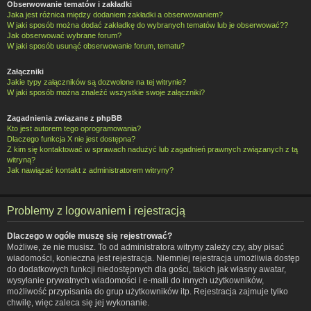
Obserwowanie tematów i zakładki
Jaka jest różnica między dodaniem zakładki a obserwowaniem?
W jaki sposób można dodać zakładkę do wybranych tematów lub je obserwować??
Jak obserwować wybrane forum?
W jaki sposób usunąć obserwowanie forum, tematu?
Załączniki
Jakie typy załączników są dozwolone na tej witrynie?
W jaki sposób można znaleźć wszystkie swoje załączniki?
Zagadnienia związane z phpBB
Kto jest autorem tego oprogramowania?
Dlaczego funkcja X nie jest dostępna?
Z kim się kontaktować w sprawach nadużyć lub zagadnień prawnych związanych z tą
witryną?
Jak nawiązać kontakt z administratorem witryny?
Problemy z logowaniem i rejestracją
Dlaczego w ogóle muszę się rejestrować?
Możliwe, że nie musisz. To od administratora witryny zależy czy, aby pisać
wiadomości, konieczna jest rejestracja. Niemniej rejestracja umożliwia dostęp
do dodatkowych funkcji niedostępnych dla gości, takich jak własny awatar,
wysyłanie prywatnych wiadomości i e-maili do innych użytkowników,
możliwość przypisania do grup użytkowników itp. Rejestracja zajmuje tylko
chwilę, więc zaleca się jej wykonanie.