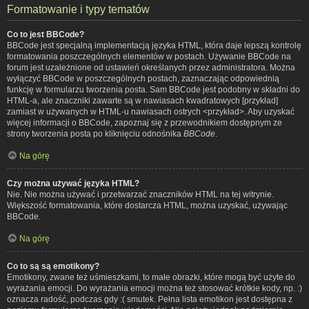
Formatowanie i typy tematów
Co to jest BBCode?
BBCode jest specjalną implementacją języka HTML, która daje lepszą kontrolę
formatowania poszczególnych elementów w postach. Używanie BBCode na
forum jest uzależnione od ustawień określanych przez administratora. Można
wyłączyć BBCode w poszczególnych postach, zaznaczając odpowiednią
funkcję w formularzu tworzenia posta. Sam BBCode jest podobny w składni do
HTML-a, ale znaczniki zawarte są w nawiasach kwadratowych [przykład]
zamiast w używanych w HTML-u nawiasach ostrych <przykład>. Aby uzyskać
więcej informacji o BBCode, zapoznaj się z przewodnikiem dostępnym ze
strony tworzenia posta po kliknięciu odnośnika
BBCode
.
Na górę
Czy można używać języka HTML?
Nie. Nie można używać i przetwarzać znaczników HTML na tej witrynie.
Większość formatowania, które dostarcza HTML, można uzyskać, używając
BBCode.
Na górę
Co to są są emotikony?
Emotikony, zwane też uśmieszkami, to małe obrazki, które mogą być użyte do
wyrażania emocji. Do wyrażania emocji można też stosować krótkie kody, np. :)
oznacza radość, podczas gdy :( smutek. Pełna lista emotikon jest dostępna z