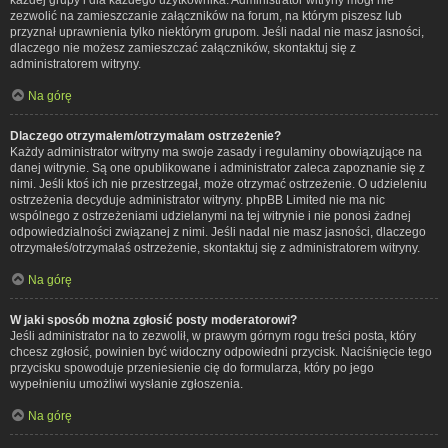
zezwolić na zamieszczanie załączników na forum, na którym piszesz lub
przyznał uprawnienia tylko niektórym grupom. Jeśli nadal nie masz jasności,
dlaczego nie możesz zamieszczać załączników, skontaktuj się z
administratorem witryny.
Na górę
Dlaczego otrzymałem/otrzymałam ostrzeżenie?
Każdy administrator witryny ma swoje zasady i regulaminy obowiązujące na
danej witrynie. Są one opublikowane i administrator zaleca zapoznanie się z
nimi. Jeśli ktoś ich nie przestrzegał, może otrzymać ostrzeżenie. O udzieleniu
ostrzeżenia decyduje administrator witryny. phpBB Limited nie ma nic
wspólnego z ostrzeżeniami udzielanymi na tej witrynie i nie ponosi żadnej
odpowiedzialności związanej z nimi. Jeśli nadal nie masz jasności, dlaczego
otrzymałeś/otrzymałaś ostrzeżenie, skontaktuj się z administratorem witryny.
Na górę
W jaki sposób można zgłosić posty moderatorowi?
Jeśli administrator na to zezwolił, w prawym górnym rogu treści posta, który
chcesz zgłosić, powinien być widoczny odpowiedni przycisk. Naciśnięcie tego
przycisku spowoduje przeniesienie cię do formularza, który po jego
wypełnieniu umożliwi wysłanie zgłoszenia.
Na górę