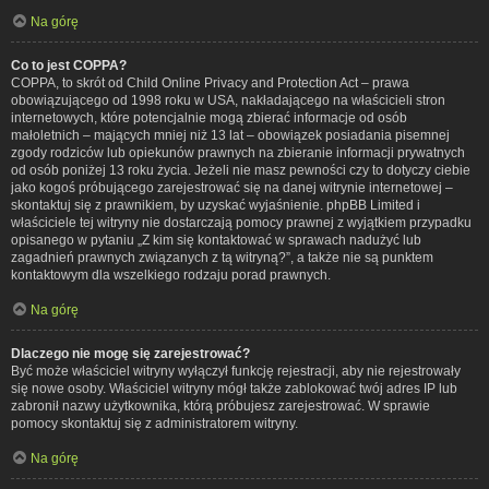
Na górę
Co to jest COPPA?
COPPA, to skrót od Child Online Privacy and Protection Act – prawa
obowiązującego od 1998 roku w USA, nakładającego na właścicieli stron
internetowych, które potencjalnie mogą zbierać informacje od osób
małoletnich – mających mniej niż 13 lat – obowiązek posiadania pisemnej
zgody rodziców lub opiekunów prawnych na zbieranie informacji prywatnych
od osób poniżej 13 roku życia. Jeżeli nie masz pewności czy to dotyczy ciebie
jako kogoś próbującego zarejestrować się na danej witrynie internetowej –
skontaktuj się z prawnikiem, by uzyskać wyjaśnienie. phpBB Limited i
właściciele tej witryny nie dostarczają pomocy prawnej z wyjątkiem przypadku
opisanego w pytaniu „Z kim się kontaktować w sprawach nadużyć lub
zagadnień prawnych związanych z tą witryną?”, a także nie są punktem
kontaktowym dla wszelkiego rodzaju porad prawnych.
Na górę
Dlaczego nie mogę się zarejestrować?
Być może właściciel witryny wyłączył funkcję rejestracji, aby nie rejestrowały
się nowe osoby. Właściciel witryny mógł także zablokować twój adres IP lub
zabronił nazwy użytkownika, którą próbujesz zarejestrować. W sprawie
pomocy skontaktuj się z administratorem witryny.
Na górę