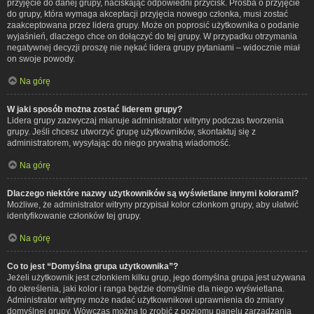
przyjęcie do danej grupy, naciskając odpowiedni przycisk. Prośba o przyjęcie
do grupy, która wymaga akceptacji przyjęcia nowego członka, musi zostać
zaakceptowana przez lidera grupy. Może on poprosić użytkownika o podanie
wyjaśnień, dlaczego chce on dołączyć do tej grupy. W przypadku otrzymania
negatywnej decyzji proszę nie nękać lidera grupy pytaniami – widocznie miał
on swoje powody.
Na górę
W jaki sposób można zostać liderem grupy?
Lidera grupy zazwyczaj mianuje administrator witryny podczas tworzenia
grupy. Jeśli chcesz utworzyć grupę użytkowników, skontaktuj się z
administratorem, wysyłając do niego prywatną wiadomość.
Na górę
Dlaczego niektóre nazwy użytkowników są wyświetlane innymi kolorami?
Możliwe, że administrator witryny przypisał kolor członkom grupy, aby ułatwić
identyfikowanie członków tej grupy.
Na górę
Co to jest “Domyślna grupa użytkownika”?
Jeżeli użytkownik jest członkiem kilku grup, jego domyślna grupa jest używana
do określenia, jaki kolor i ranga będzie domyślnie dla niego wyświetlana.
Administrator witryny może nadać użytkownikowi uprawnienia do zmiany
domyślnej grupy. Wówczas można to zrobić z poziomu panelu zarządzania