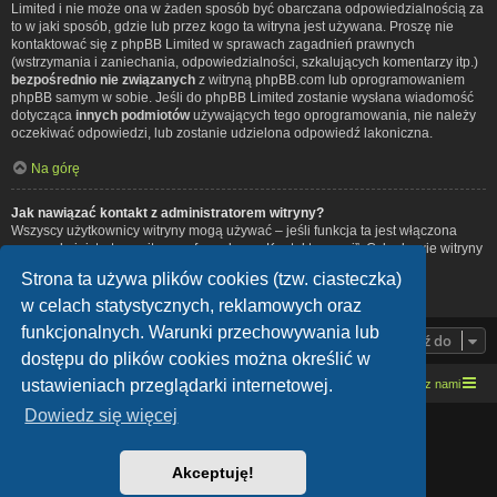
Limited i nie może ona w żaden sposób być obarczana odpowiedzialnością za
to w jaki sposób, gdzie lub przez kogo ta witryna jest używana. Proszę nie
kontaktować się z phpBB Limited w sprawach zagadnień prawnych
(wstrzymania i zaniechania, odpowiedzialności, szkalujących komentarzy itp.)
bezpośrednio nie związanych
z witryną phpBB.com lub oprogramowaniem
phpBB samym w sobie. Jeśli do phpBB Limited zostanie wysłana wiadomość
dotycząca
innych podmiotów
używających tego oprogramowania, nie należy
oczekiwać odpowiedzi, lub zostanie udzielona odpowiedź lakoniczna.
Na górę
Jak nawiązać kontakt z administratorem witryny?
Wszyscy użytkownicy witryny mogą używać – jeśli funkcja ta jest włączona
przez administratora witryny – formularza „Kontakt z nami”. Członkowie witryny
mogą także używać odnośnika „Zespół administracyjny”.
Strona ta używa plików cookies (tzw. ciasteczka)
Na górę
w celach statystycznych, reklamowych oraz
funkcjonalnych. Warunki przechowywania lub
Przejdź do
dostępu do plików cookies można określić w
ustawieniach przeglądarki internetowej.
Strona domowa
Kresowe forum motocyklowe
Kontakt z nami
Dowiedz się więcej
Lucid Lime style created by
Melvin García
Co-Author:
MannixMD
Style Version: 1.1.9
Akceptuję!
Technologię dostarcza
phpBB
® Forum Software © phpBB Limited
Polski pakiet językowy dostarcza
phpBB.pl