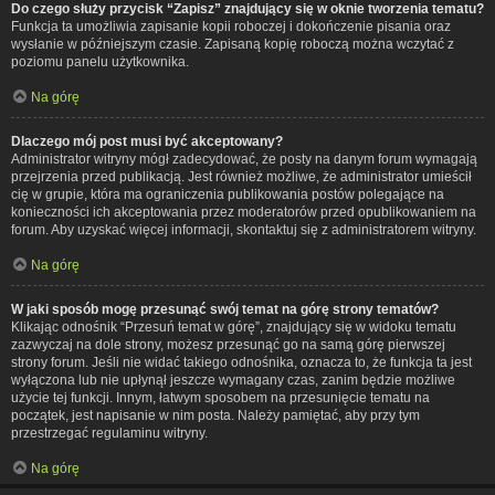
Do czego służy przycisk “Zapisz” znajdujący się w oknie tworzenia tematu?
Funkcja ta umożliwia zapisanie kopii roboczej i dokończenie pisania oraz
wysłanie w późniejszym czasie. Zapisaną kopię roboczą można wczytać z
poziomu panelu użytkownika.
Na górę
Dlaczego mój post musi być akceptowany?
Administrator witryny mógł zadecydować, że posty na danym forum wymagają
przejrzenia przed publikacją. Jest również możliwe, że administrator umieścił
cię w grupie, która ma ograniczenia publikowania postów polegające na
konieczności ich akceptowania przez moderatorów przed opublikowaniem na
forum. Aby uzyskać więcej informacji, skontaktuj się z administratorem witryny.
Na górę
W jaki sposób mogę przesunąć swój temat na górę strony tematów?
Klikając odnośnik “Przesuń temat w górę”, znajdujący się w widoku tematu
zazwyczaj na dole strony, możesz przesunąć go na samą górę pierwszej
strony forum. Jeśli nie widać takiego odnośnika, oznacza to, że funkcja ta jest
wyłączona lub nie upłynął jeszcze wymagany czas, zanim będzie możliwe
użycie tej funkcji. Innym, łatwym sposobem na przesunięcie tematu na
początek, jest napisanie w nim posta. Należy pamiętać, aby przy tym
przestrzegać regulaminu witryny.
Na górę