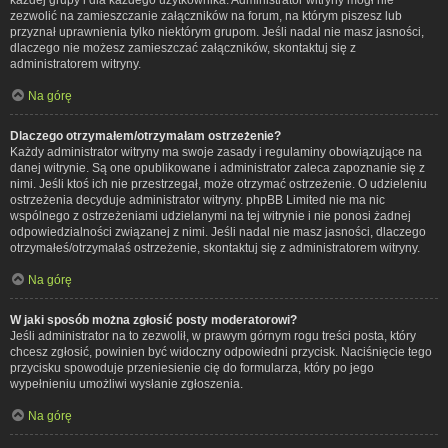
zezwolić na zamieszczanie załączników na forum, na którym piszesz lub
przyznał uprawnienia tylko niektórym grupom. Jeśli nadal nie masz jasności,
dlaczego nie możesz zamieszczać załączników, skontaktuj się z
administratorem witryny.
Na górę
Dlaczego otrzymałem/otrzymałam ostrzeżenie?
Każdy administrator witryny ma swoje zasady i regulaminy obowiązujące na
danej witrynie. Są one opublikowane i administrator zaleca zapoznanie się z
nimi. Jeśli ktoś ich nie przestrzegał, może otrzymać ostrzeżenie. O udzieleniu
ostrzeżenia decyduje administrator witryny. phpBB Limited nie ma nic
wspólnego z ostrzeżeniami udzielanymi na tej witrynie i nie ponosi żadnej
odpowiedzialności związanej z nimi. Jeśli nadal nie masz jasności, dlaczego
otrzymałeś/otrzymałaś ostrzeżenie, skontaktuj się z administratorem witryny.
Na górę
W jaki sposób można zgłosić posty moderatorowi?
Jeśli administrator na to zezwolił, w prawym górnym rogu treści posta, który
chcesz zgłosić, powinien być widoczny odpowiedni przycisk. Naciśnięcie tego
przycisku spowoduje przeniesienie cię do formularza, który po jego
wypełnieniu umożliwi wysłanie zgłoszenia.
Na górę