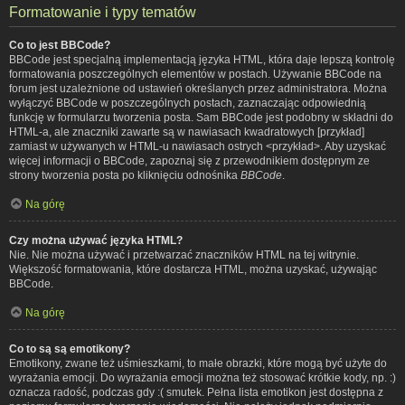
Formatowanie i typy tematów
Co to jest BBCode?
BBCode jest specjalną implementacją języka HTML, która daje lepszą kontrolę
formatowania poszczególnych elementów w postach. Używanie BBCode na
forum jest uzależnione od ustawień określanych przez administratora. Można
wyłączyć BBCode w poszczególnych postach, zaznaczając odpowiednią
funkcję w formularzu tworzenia posta. Sam BBCode jest podobny w składni do
HTML-a, ale znaczniki zawarte są w nawiasach kwadratowych [przykład]
zamiast w używanych w HTML-u nawiasach ostrych <przykład>. Aby uzyskać
więcej informacji o BBCode, zapoznaj się z przewodnikiem dostępnym ze
strony tworzenia posta po kliknięciu odnośnika
BBCode
.
Na górę
Czy można używać języka HTML?
Nie. Nie można używać i przetwarzać znaczników HTML na tej witrynie.
Większość formatowania, które dostarcza HTML, można uzyskać, używając
BBCode.
Na górę
Co to są są emotikony?
Emotikony, zwane też uśmieszkami, to małe obrazki, które mogą być użyte do
wyrażania emocji. Do wyrażania emocji można też stosować krótkie kody, np. :)
oznacza radość, podczas gdy :( smutek. Pełna lista emotikon jest dostępna z