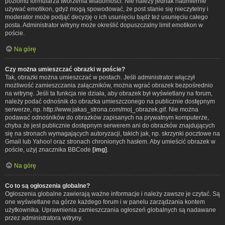
poziomu formularza tworzenia wiadomości. Nie należy jednak nadmiernie
używać emotikon, gdyż mogą spowodować, że post stanie się nieczytelny i
moderator może podjąć decyzję o ich usunięciu bądź też usunięciu całego
posta. Administrator witryny może określić dopuszczalny limit emotikon w
poście.
Na górę
Czy można umieszczać obrazki w poście?
Tak, obrazki można umieszczać w postach. Jeśli administrator włączył
możliwość zamieszczania załączników, można wgrać obrazek bezpośrednio
na witrynę. Jeśli ta funkcja nie działa, aby obrazek był wyświetlany na forum,
należy podać odnośnik do obrazka umieszczonego na publicznie dostępnym
serwerze, np. http://www.jakas_strona.com/moj_obrazek.gif. Nie można
podawać odnośników do obrazków zapisanych na prywatnym komputerze,
chyba że jest publicznie dostępnym serwerem ani do obrazków znajdujących
się na stronach wymagających autoryzacji, takich jak, np. skrzynki pocztowe na
Gmail lub Yahoo! oraz stronach chronionych hasłem. Aby umieścić obrazek w
poście, użyj znacznika BBCode
[img]
.
Na górę
Co to są ogłoszenia globalne?
Ogłoszenia globalne zawierają ważne informacje i należy zawsze je czytać. Są
one wyświetlane na górze każdego forum i w panelu zarządzania kontem
użytkownika. Uprawnienia zamieszczania ogłoszeń globalnych są nadawane
przez administratora witryny.