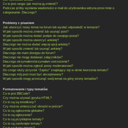
Co to jest ranga i jak można ją zmienić?
Podczas próby wysłania wiadomości e-mail do użytkownika witryna prosi mnie o
zalogowanie. Dlaczego?
Problemy z pisaniem
Jak utworzyć nowy temat na forum lub wysłać odpowiedź w temacie?
W jaki sposób można zmienić lub usunąć post?
W jaki sposób można dodać podpis do swojego posta?
W jaki sposób można utworzyć ankietę?
Dlaczego nie można dodać więcej opcji ankiety?
W jaki sposób zmienić lub usunąć ankietę?
Dlaczego nie mam dostępu do forum?
Dlaczego nie mogę dodawać załączników?
Dlaczego otrzymałem/otrzymałam ostrzeżenie?
W jaki sposób można zgłosić posty moderatorowi?
Do czego służy przycisk “Zapisz” znajdujący się w oknie tworzenia tematu?
Dlaczego mój post musi być akceptowany?
W jaki sposób mogę przesunąć swój temat na górę strony tematów?
Formatowanie i typy tematów
Co to jest BBCode?
Czy można używać języka HTML?
Co to są są emotikony?
Czy można umieszczać obrazki w poście?
Co to są ogłoszenia globalne?
Co to są ogłoszenia?
Co to są przyklejone tematy?
Co to są zamknięte tematy?
Co to są ikony tematu?