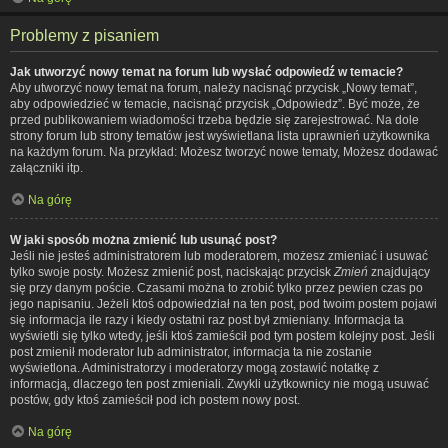
Problemy z pisaniem
Jak utworzyć nowy temat na forum lub wysłać odpowiedź w temacie?
Aby utworzyć nowy temat na forum, należy nacisnąć przycisk „Nowy temat”,
aby odpowiedzieć w temacie, nacisnąć przycisk „Odpowiedz”. Być może, że
przed publikowaniem wiadomości trzeba będzie się zarejestrować. Na dole
strony forum lub strony tematów jest wyświetlana lista uprawnień użytkownika
na każdym forum. Na przykład: Możesz tworzyć nowe tematy, Możesz dodawać
załączniki itp.
Na górę
W jaki sposób można zmienić lub usunąć post?
Jeśli nie jesteś administratorem lub moderatorem, możesz zmieniać i usuwać
tylko swoje posty. Możesz zmienić post, naciskając przycisk
Zmień
znajdujący
się przy danym poście. Czasami można to zrobić tylko przez pewien czas po
jego napisaniu. Jeżeli ktoś odpowiedział na ten post, pod twoim postem pojawi
się informacja ile razy i kiedy ostatni raz post był zmieniany. Informacja ta
wyświetli się tylko wtedy, jeśli ktoś zamieścił pod tym postem kolejny post. Jeśli
post zmienił moderator lub administrator, informacja ta nie zostanie
wyświetlona. Administratorzy i moderatorzy mogą zostawić notatkę z
informacją, dlaczego ten post zmieniali. Zwykli użytkownicy nie mogą usuwać
postów, gdy ktoś zamieścił pod ich postem nowy post.
Na górę