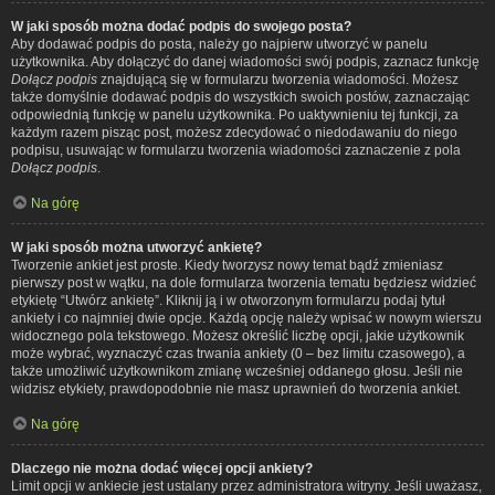
W jaki sposób można dodać podpis do swojego posta?
Aby dodawać podpis do posta, należy go najpierw utworzyć w panelu
użytkownika. Aby dołączyć do danej wiadomości swój podpis, zaznacz funkcję
Dołącz podpis
znajdującą się w formularzu tworzenia wiadomości. Możesz
także domyślnie dodawać podpis do wszystkich swoich postów, zaznaczając
odpowiednią funkcję w panelu użytkownika. Po uaktywnieniu tej funkcji, za
każdym razem pisząc post, możesz zdecydować o niedodawaniu do niego
podpisu, usuwając w formularzu tworzenia wiadomości zaznaczenie z pola
Dołącz podpis
.
Na górę
W jaki sposób można utworzyć ankietę?
Tworzenie ankiet jest proste. Kiedy tworzysz nowy temat bądź zmieniasz
pierwszy post w wątku, na dole formularza tworzenia tematu będziesz widzieć
etykietę “Utwórz ankietę”. Kliknij ją i w otworzonym formularzu podaj tytuł
ankiety i co najmniej dwie opcje. Każdą opcję należy wpisać w nowym wierszu
widocznego pola tekstowego. Możesz określić liczbę opcji, jakie użytkownik
może wybrać, wyznaczyć czas trwania ankiety (0 – bez limitu czasowego), a
także umożliwić użytkownikom zmianę wcześniej oddanego głosu. Jeśli nie
widzisz etykiety, prawdopodobnie nie masz uprawnień do tworzenia ankiet.
Na górę
Dlaczego nie można dodać więcej opcji ankiety?
Limit opcji w ankiecie jest ustalany przez administratora witryny. Jeśli uważasz,