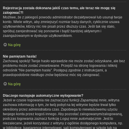
Rejestracja została dokonana jakiś czas temu, ale teraz nie mogę się
zalogować?!
Możliwe, że z jakiegoś powodu administrator dezaktywował lub usunął twoje
konto. Wiele witryn, aby zmniejszyć rozmiar bazy danych, cyklicznie usuwa
użytkowników, którzy nic nie pisali przez dłuższy czas. Jeśli tak się stało,
spróbuj zarejestrować się ponownie i bądź bardziej aktywnym i
zaangażowanym w dyskusje użytkownikiem.
Na górę
Nie pamiętam hasła!
Zachowaj spokój! Twoje hasło wprawdzie nie może zostać odzyskane, ale bez
problemu może zostać zresetowane. Przejdź na stronę logowania i kliknij
odnośnik “Nie pamiętam hasła”. Postępuj zgodnie z instrukcjami, a
prawdopodobnie niedługo znów będziesz móc się zalogować.
Na górę
Dlaczego następuje automatyczne wylogowanie?
Jeżeli w czasie logowania nie zaznaczysz funkcji
Zapamiętaj mnie
, witryna
zachowa informację o tym, że twój pobyt na tej witrynie będzie trwał tylko
określony przez administratora czas. Zapobiega to niewłaściwemu użyciu
twojego konta przez kogoś innego. Aby pozostać zalogowanym/zalogowaną,
podczas logowania zaznacz funkcję
Loguj mnie automatycznie
. Jest to
niezalecane, jeżeli korzystasz z witryny z ogólnie dostępnego komputera, np.
w bibliotece, kawiarence internetowej, sali komputerowej w szkole lub na