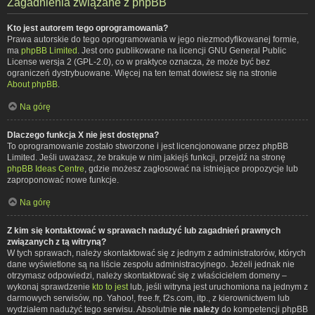
Zagadnienia związane z phpBB
Kto jest autorem tego oprogramowania?
Prawa autorskie do tego oprogramowania w jego niezmodyfikowanej formie,
ma
phpBB Limited
. Jest ono publikowane na licencji GNU General Public
License wersja 2 (GPL-2.0), co w praktyce oznacza, że może być bez
ograniczeń dystrybuowane. Więcej na ten temat dowiesz się na stronie
About phpBB
.
Na górę
Dlaczego funkcja X nie jest dostępna?
To oprogramowanie zostało stworzone i jest licencjonowane przez phpBB
Limited. Jeśli uważasz, że brakuje w nim jakiejś funkcji, przejdź na stronę
phpBB Ideas Centre
, gdzie możesz zagłosować na istniejące propozycje lub
zaproponować nowe funkcje.
Na górę
Z kim się kontaktować w sprawach nadużyć lub zagadnień prawnych
związanych z tą witryną?
W tych sprawach, należy skontaktować się z jednym z administratorów, których
dane wyświetlone są na liście zespołu administracyjnego. Jeżeli jednak nie
otrzymasz odpowiedzi, należy skontaktować się z właścicielem domeny –
wykonaj sprawdzenie
kto to jest
lub, jeśli witryna jest uruchomiona na jednym z
darmowych serwisów, np. Yahoo!, free.fr, f2s.com, itp., z kierownictwem lub
wydziałem nadużyć tego serwisu. Absolutnie
nie należy
do kompetencji phpBB