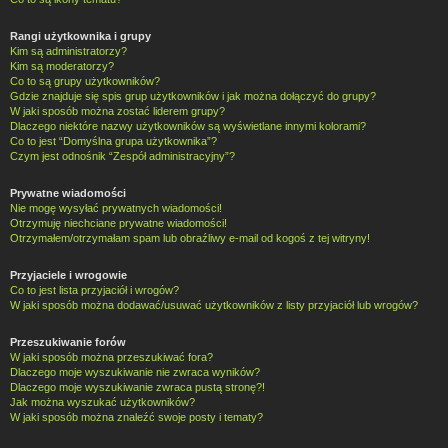
Rangi użytkownika i grupy
Kim są administratorzy?
Kim są moderatorzy?
Co to są grupy użytkowników?
Gdzie znajduje się spis grup użytkowników i jak można dołączyć do grupy?
W jaki sposób można zostać liderem grupy?
Dlaczego niektóre nazwy użytkowników są wyświetlane innymi kolorami?
Co to jest “Domyślna grupa użytkownika”?
Czym jest odnośnik “Zespół administracyjny”?
Prywatne wiadomości
Nie mogę wysyłać prywatnych wiadomości!
Otrzymuję niechciane prywatne wiadomości!
Otrzymałem/otrzymałam spam lub obraźliwy e-mail od kogoś z tej witryny!
Przyjaciele i wrogowie
Co to jest lista przyjaciół i wrogów?
W jaki sposób można dodawać/usuwać użytkowników z listy przyjaciół lub wrogów?
Przeszukiwanie forów
W jaki sposób można przeszukiwać fora?
Dlaczego moje wyszukiwanie nie zwraca wyników?
Dlaczego moje wyszukiwanie zwraca pustą stronę?!
Jak można wyszukać użytkowników?
W jaki sposób można znaleźć swoje posty i tematy?