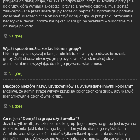
przyjęcie do danej grupy, naciskając odpowiedni przycisk. Prośba o przyjęcie
do grupy, która wymaga akceptacji przyjęcia nowego członka, musi zostać
zaakceptowana przez lidera grupy. Może on poprosić użytkownika o podanie
wyjaśnień, dlaczego chce on dołączyć do tej grupy. W przypadku otrzymania
negatywnej decyzji proszę nie nękać lidera grupy pytaniami – widocznie miał
on swoje powody.
Na górę
W jaki sposób można zostać liderem grupy?
Lidera grupy zazwyczaj mianuje administrator witryny podczas tworzenia
grupy. Jeśli chcesz utworzyć grupę użytkowników, skontaktuj się z
administratorem, wysyłając do niego prywatną wiadomość.
Na górę
Dlaczego niektóre nazwy użytkowników są wyświetlane innymi kolorami?
Możliwe, że administrator witryny przypisał kolor członkom grupy, aby ułatwić
identyfikowanie członków tej grupy.
Na górę
Co to jest “Domyślna grupa użytkownika”?
Jeżeli użytkownik jest członkiem kilku grup, jego domyślna grupa jest używana
do określenia, jaki kolor i ranga będzie domyślnie dla niego wyświetlana.
Administrator witryny może nadać użytkownikowi uprawnienia do zmiany
domyślnej grupy. Wówczas można to zrobić z poziomu panelu zarządzania