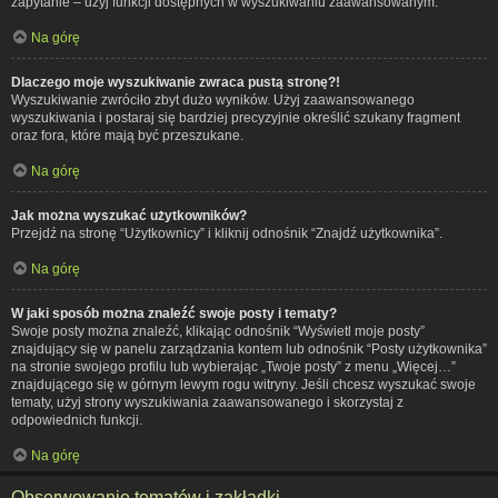
zapytanie – użyj funkcji dostępnych w wyszukiwaniu zaawansowanym.
Na górę
Dlaczego moje wyszukiwanie zwraca pustą stronę?!
Wyszukiwanie zwróciło zbyt dużo wyników. Użyj zaawansowanego
wyszukiwania i postaraj się bardziej precyzyjnie określić szukany fragment
oraz fora, które mają być przeszukane.
Na górę
Jak można wyszukać użytkowników?
Przejdź na stronę “Użytkownicy” i kliknij odnośnik “Znajdź użytkownika”.
Na górę
W jaki sposób można znaleźć swoje posty i tematy?
Swoje posty można znaleźć, klikając odnośnik “Wyświetl moje posty”
znajdujący się w panelu zarządzania kontem lub odnośnik “Posty użytkownika”
na stronie swojego profilu lub wybierając „Twoje posty” z menu „Więcej…”
znajdującego się w górnym lewym rogu witryny. Jeśli chcesz wyszukać swoje
tematy, użyj strony wyszukiwania zaawansowanego i skorzystaj z
odpowiednich funkcji.
Na górę
Obserwowanie tematów i zakładki