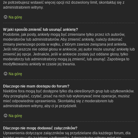
że potrzebujesz wstawić więcej opcji niż dozwolony limit, skontaktuj się z
administratorem witryny.
Na górę
W jaki sposób zmienić lub usunąć ankietę?
Podobnie, jak posty, ankiety mogą być zmieniane tylko przez ich autorów,
moderatorów lub administratorów. Aby zmienić ankietę, należy dokonać
zmiany pierwszego posta w wątku, z którym zawsze związana jest ankieta.
Jeśli nikt jeszcze nie oddał głosu w ankiecie, jej autor może usunąć ankietę lub
zmienić jej opcje. Jednakże, jeśli w ankiecie zostały już oddane głosy, tylko
moderatorzy lub administratorzy mogą ją zmienić, lub usunąć. Zapobiega to
modyfikowaniu ankiety w czasie jej trwania.
Na górę
Dlaczego nie mam dostępu do forum?
Niektóre fora mogą być dostępne tylko dla określonych grup lub użytkowników.
Aby przeglądać, czytać, pisać na nich lub wykonywać inne operacje, musisz
mieć odpowiednie uprawnienia. Skontaktuj się z moderatorem lub
administratorem witryny, aby ci je przydzielił.
Na górę
Dlaczego nie mogę dodawać załączników?
Uprawnienia dotyczące załączników są przydzielane dla każdego forum, dla
każdej grupy i dla każdego użytkownika. Administrator witryny mógł nie