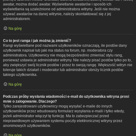
awatar, można dodać awatar. Wyświetlanie awatarów i sposób ich
wyświetlania są uzależnione od administratora witryny. Jeśli nie można
używać awatarów na danej witrynie, należy skontaktować się z jej
administratorem.
Na górę
Co to jest ranga i jak można ją zmienić?
Rangi wyświetlane pod nazwami użytkowników oznaczają, ile postów dany
użytkownik napisał lub jaki ma status na forum, np. moderatora czy
administratora. Użytkownicy nie mogą bezpośrednio zmieniać stylu rang,
ponieważ ustawia je administrator witryny. Nie należy pisać postów tylko po to,
aby zwiększyć swój licznik postów i przez to swoją rangę. Większość witryn nie
toleruje takich działań i moderator lub administrator obniży licznik postów
takiego użytkownika.
Na górę
Podczas próby wysłania wiadomości e-mail do użytkownika witryna prosi
mnie o zalogowanie. Dlaczego?
Tylko zarejestrowani użytkownicy mogą wysyłać e-maile do innych
użytkowników przez wbudowany formularz wysyłania e-maili i tylko wtedy,
jeżeli administrator włączył tę funkcję. Ma to zabezpieczać przed
nieprawidłowym używaniem systemu poczty elektronicznej witryny przez
anonimowych użytkowników.
Na górę