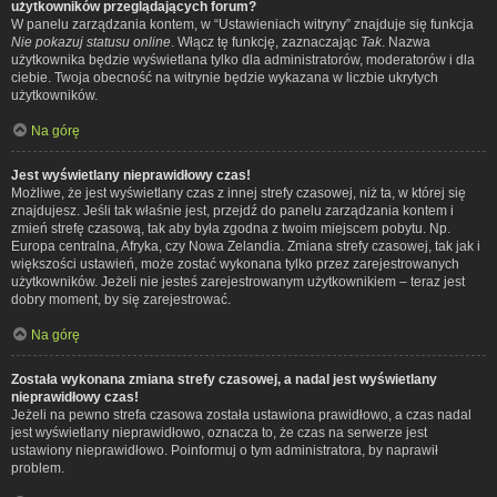
użytkowników przeglądających forum?
W panelu zarządzania kontem, w “Ustawieniach witryny” znajduje się funkcja
Nie pokazuj statusu online
. Włącz tę funkcję, zaznaczając
Tak
. Nazwa
użytkownika będzie wyświetlana tylko dla administratorów, moderatorów i dla
ciebie. Twoja obecność na witrynie będzie wykazana w liczbie ukrytych
użytkowników.
Na górę
Jest wyświetlany nieprawidłowy czas!
Możliwe, że jest wyświetlany czas z innej strefy czasowej, niż ta, w której się
znajdujesz. Jeśli tak właśnie jest, przejdź do panelu zarządzania kontem i
zmień strefę czasową, tak aby była zgodna z twoim miejscem pobytu. Np.
Europa centralna, Afryka, czy Nowa Zelandia. Zmiana strefy czasowej, tak jak i
większości ustawień, może zostać wykonana tylko przez zarejestrowanych
użytkowników. Jeżeli nie jesteś zarejestrowanym użytkownikiem – teraz jest
dobry moment, by się zarejestrować.
Na górę
Została wykonana zmiana strefy czasowej, a nadal jest wyświetlany
nieprawidłowy czas!
Jeżeli na pewno strefa czasowa została ustawiona prawidłowo, a czas nadal
jest wyświetlany nieprawidłowo, oznacza to, że czas na serwerze jest
ustawiony nieprawidłowo. Poinformuj o tym administratora, by naprawił
problem.