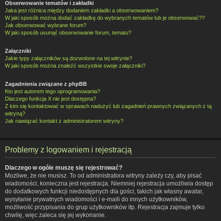
Obserwowanie tematów i zakładki
Jaka jest różnica między dodaniem zakładki a obserwowaniem?
W jaki sposób można dodać zakładkę do wybranych tematów lub je obserwować??
Jak obserwować wybrane forum?
W jaki sposób usunąć obserwowanie forum, tematu?
Załączniki
Jakie typy załączników są dozwolone na tej witrynie?
W jaki sposób można znaleźć wszystkie swoje załączniki?
Zagadnienia związane z phpBB
Kto jest autorem tego oprogramowania?
Dlaczego funkcja X nie jest dostępna?
Z kim się kontaktować w sprawach nadużyć lub zagadnień prawnych związanych z tą
witryną?
Jak nawiązać kontakt z administratorem witryny?
Problemy z logowaniem i rejestracją
Dlaczego w ogóle muszę się rejestrować?
Możliwe, że nie musisz. To od administratora witryny zależy czy, aby pisać
wiadomości, konieczna jest rejestracja. Niemniej rejestracja umożliwia dostęp
do dodatkowych funkcji niedostępnych dla gości, takich jak własny awatar,
wysyłanie prywatnych wiadomości i e-maili do innych użytkowników,
możliwość przypisania do grup użytkowników itp. Rejestracja zajmuje tylko
chwilę, więc zaleca się jej wykonanie.