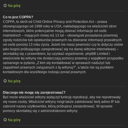
Na górę
Co to jest COPPA?
COPPA, to skrót od Child Online Privacy and Protection Act – prawa
obowiązującego od 1998 roku w USA, nakładającego na właścicieli stron
internetowych, które potencjalnie mogą zbierać informacje od osób
małoletnich – mających mniej niż 13 lat – obowiązek posiadania pisemnej
zgody rodziców lub opiekunów prawnych na zbieranie informacji prywatnych
od osób poniżej 13 roku życia. Jeżeli nie masz pewności czy to dotyczy ciebie
jako kogoś próbującego zarejestrować się na danej witrynie internetowej –
skontaktuj się z prawnikiem, by uzyskać wyjaśnienie. phpBB Limited i
właściciele tej witryny nie dostarczają pomocy prawnej z wyjątkiem przypadku
opisanego w pytaniu „Z kim się kontaktować w sprawach nadużyć lub
zagadnień prawnych związanych z tą witryną?”, a także nie są punktem
kontaktowym dla wszelkiego rodzaju porad prawnych.
Na górę
Dlaczego nie mogę się zarejestrować?
Być może właściciel witryny wyłączył funkcję rejestracji, aby nie rejestrowały
się nowe osoby. Właściciel witryny mógł także zablokować twój adres IP lub
zabronił nazwy użytkownika, którą próbujesz zarejestrować. W sprawie
pomocy skontaktuj się z administratorem witryny.
Na górę