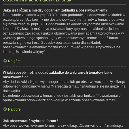
Jaka jest różnica między dodaniem zakładki a obserwowaniem?
Dodawanie zakładek w phpBB 3.0 działa podobnie jak dodawanie zakładek w
przeglądarce. Użytkownik nie dostaje powiadomienia, gdy w temacie pojawia
się nowa treść. W phpBB 3.1 dodawanie zakładek przypomina obserwowanie
tematu. Użytkownik może być powiadamiany, gdy nastąpi aktualizacja tematu
oznaczonego zakładką. Funkcja obserwowania powiadamia użytkownika – w
wybrany przez niego sposób – gdy w obserwowanym temacie bądź forum
pojawiła się nowa treść. Sposoby powiadamiania dla zakładek i
obserwowanych elementów można konfigurować w panelu użytkownika na
karcie „Ustawienia witryny”.
Na górę
W jaki sposób można dodać zakładkę do wybranych tematów lub je
obserwować??
Aby dodać zakładkę do wybranego tematu lub go obserwować, należy kliknąć
odpowiedni odnośnik w menu “Narzędzia tematu” znajdujące się na górze i na
dole wątku.
Udzielenie odpowiedzi w temacie, gdy jest aktywna funkcja “Powiadamiaj o
opublikowaniu odpowiedzi” spowoduje włączenie obserwowania tematu.
Na górę
Jak obserwować wybrane forum?
Aby obserwować wybrane forum, należy kliknąć „Obserwuj forum” znajdujący