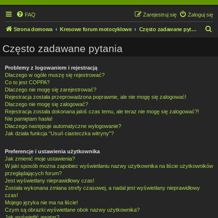
FAQ
Zarejestruj się
Zaloguj się
S
Strona domowa
Kresowe forum motocyklowe
Często zadawane pytania
z
Często zadawane pytania
u
k
Problemy z logowaniem i rejestracją
Dlaczego w ogóle muszę się rejestrować?
a
Co to jest COPPA?
j
Dlaczego nie mogę się zarejestrować?
Rejestracja została przeprowadzona poprawnie, ale nie mogę się zalogować!
Dlaczego nie mogę się zalogować?
Rejestracja została dokonana jakiś czas temu, ale teraz nie mogę się zalogować?!
Nie pamiętam hasła!
Dlaczego następuje automatyczne wylogowanie?
Jak działa funkcja “Usuń ciasteczka witryny”?
Preferencje i ustawienia użytkownika
Jak zmienić moje ustawienia?
W jaki sposób można zapobiec wyświetlaniu nazwy użytkownika na liście użytkowników
przeglądających forum?
Jest wyświetlany nieprawidłowy czas!
Została wykonana zmiana strefy czasowej, a nadal jest wyświetlany nieprawidłowy
czas!
Mojego języka nie ma na liście!
Czym są obrazki wyświetlane obok nazwy użytkownika?
Jak wyświetlić awatar?