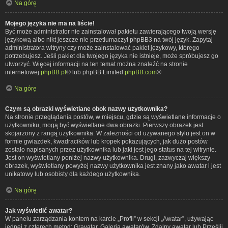
Na górę
Mojego języka nie ma na liście!
Być może administrator nie zainstalował pakietu zawierającego twoją wersję
językową albo nikt jeszcze nie przetłumaczył phpBB3 na twój język. Zapytaj
administratora witryny czy może zainstalować pakiet językowy, którego
potrzebujesz. Jeśli pakiet dla twojego języka nie istnieje, może spróbujesz go
utworzyć. Więcej informacji na ten temat można znaleźć na stronie
internetowej
phpBB.pl
® lub phpBB Limited
phpBB.com
®
Na górę
Czym są obrazki wyświetlane obok nazwy użytkownika?
Na stronie przeglądania postów, w miejscu, gdzie są wyświetlane informacje o
użytkowniku, mogą być wyświetlane dwa obrazki. Pierwszy obrazek jest
skojarzony z rangą użytkownika. W zależności od używanego stylu jest on w
formie gwiazdek, kwadracików lub kropek pokazujących, jak dużo postów
zostało napisanych przez użytkownika lub jaki jest jego status na tej witrynie.
Jest on wyświetlany poniżej nazwy użytkownika. Drugi, zazwyczaj większy
obrazek, wyświetlany powyżej nazwy użytkownika jest znany jako awatar i jest
unikatowy lub osobisty dla każdego użytkownika.
Na górę
Jak wyświetlić awatar?
W panelu zarządzania kontem na karcie „Profil” w sekcji „Awatar”, używając
jednej z czterech metod: Gravatar, Galeria awatarów, Zdalny awatar lub Prześlij