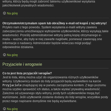
witryny, którzy będą mogli zabronić takiemu użytkownikowi wysyłania
jakichkolwiek prywatnych wiadomości.
Na górę
Otrzymałem/otrzymałam spam lub obraźliwy e-mail od kogoś z tej witryny!
Przykro nam z tego powodu. System wysyłania e-maili witryny zawiera
zabezpieczenia umożliwiające wytropienie użytkowników, którzy wysyłają takie
wiadomości. Prześlij administratorowi witryny pełną kopię otrzymanego e-
maila – ważne, aby były w niej zawarte nagłówki, ponieważ zawierają one
informacje o nadawcy. Administrator będzie wówczas mógł podjąć
odpowiednie działania.
Na górę
Przyjaciele i wrogowie
Co to jest lista przyjaciół i wrogów?
Jest to lista, którą można użyć do organizowania różnych użytkowników
witryny. Użytkownicy dodani do listy przyjaciół będą wyświetleni na karcie
Przyjaciele
znajdującej się w panelu zarządzania kontem. Z tego poziomu
można szybko sprawdzić ich status, a także wysłać prywatną wiadomość.
Zależnie od używanego stylu witryny, posty tych użytkowników mogą być
wyróżniane. Jeśli użytkownik zostanie dodany do listy wrogów, wszystkie posty
przez niego napisane domyślnie nie będą wyświetlane.
Na górę