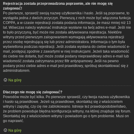
Rejestracja została przeprowadzona poprawnie, ale nie mogę się
zalogować!
Po pierwsze, sprawdź swoją nazwę użytkownika i hasło. Jeśli są poprawne, to
wystąpiła jedna z dwóch przyczyn. Pierwszą z nich może być włączona funkcja
COPPA, a w czasie rejestracji została podana informacja, że masz mniej niż 13
lat. Wówczas należy wykonać instrukcje wysłane na twój adres e-mail. Jeśli nie
to było przyczyną, być może nie została aktywowana rejestracja. Niektóre
witryny przed pierwszym zalogowaniem wymagają aktywowania rejestracji
przez osobę rejestrującą się lub przez administratora. Informacja o tym była
wyświetlona podczas rejestracji. Jeśli została wysłana do ciebie wiadomość e-
mail, postępuj zgodnie z zawartymi w niej instrukcjami. Jeżeli taka wiadomość
do ciebie nie dotarła, być może został podany nieprawidłowy adres e-mail lub
wiadomość została zatrzymana przez filtr antyspamowy. Jeśli na pewno
podany przez ciebie adres e-mail jest prawidłowy, spróbuj skontaktować się z
administratorem.
Na górę
Dlaczego nie mogę się zalogować?
Powodów może być kilka. Po pierwsze sprawdź, czy twoja nazwa użytkownika
i hasło są prawidłowe. Jeżeli są prawidłowe, skontaktuj się z właścicielem
witryny i zapytaj, czy cię nie zablokowano. Istnieje też prawdopodobieństwo,
że problem powoduje błędna konfiguracja witryny, na której znajduje się forum.
Skontaktuj się z właścicielem witryny i powiadom go o tym problemie. Musi on
go naprawić.
Na górę