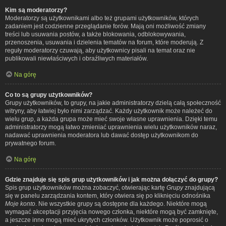
Kim są moderatorzy?
Moderatorzy są użytkownikami albo też grupami użytkowników, których
zadaniem jest codzienne przeglądanie forów. Mają oni możliwość zmiany
treści lub usuwania postów, a także blokowania, odblokowywania,
przenoszenia, usuwania i dzielenia tematów na forum, które moderują. Z
reguły moderatorzy czuwają, aby użytkownicy pisali na temat oraz nie
publikowali niewłaściwych i obraźliwych materiałów.
Na górę
Co to są grupy użytkowników?
Grupy użytkowników, to grupy, na jakie administratorzy dzielą całą społeczność
witryny, aby łatwiej było nimi zarządzać. Każdy użytkownik może należeć do
wielu grup, a każda grupa może mieć swoje własne uprawnienia. Dzięki temu
administratorzy mogą łatwo zmieniać uprawnienia wielu użytkowników naraz,
nadawać uprawnienia moderatora lub dawać dostęp użytkownikom do
prywatnego forum.
Na górę
Gdzie znajduje się spis grup użytkowników i jak można dołączyć do grupy?
Spis grup użytkowników można zobaczyć, otwierając kartę
Grupy
znajdującą
się w panelu zarządzania kontem, który otwiera się po kliknięciu odnośnika
Moje konto
. Nie wszystkie grupy są dostępne dla każdego. Niektóre mogą
wymagać akceptacji przyjęcia nowego członka, niektóre mogą być zamknięte,
a jeszcze inne mogą mieć ukrytych członków. Użytkownik może poprosić o